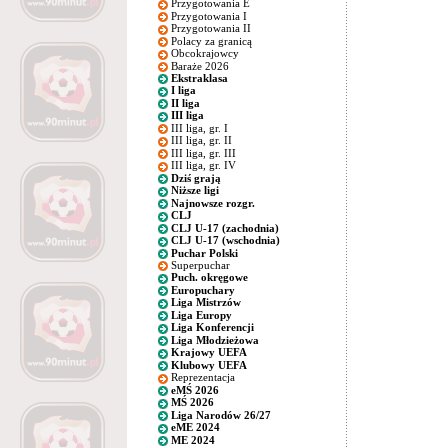
Przygotowania E
Przygotowania I
Przygotowania II
Polacy za granicą
Obcokrajowcy
Baraże 2026
Ekstraklasa
I liga
II liga
III liga
III liga, gr. I
III liga, gr. II
III liga, gr. III
III liga, gr. IV
Dziś grają
Niższe ligi
Najnowsze rozgr.
CLJ
CLJ U-17 (zachodnia)
CLJ U-17 (wschodnia)
Puchar Polski
Superpuchar
Puch. okręgowe
Europuchary
Liga Mistrzów
Liga Europy
Liga Konferencji
Liga Młodzieżowa
Krajowy UEFA
Klubowy UEFA
Reprezentacja
eMŚ 2026
MŚ 2026
Liga Narodów 26/27
eME 2024
ME 2024