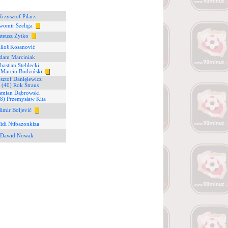
Krzysztof Pilarz
awomir Szeliga
teusz Żytko
iloš Kosanović
Adam Marciniak
bastian Steblecki
 Marcin Budziński
sztof Danielewicz
7
(40) Rok Štraus
amian Dąbrowski
8) Przemysław Kita
dimir Boljević
ïdi Ntibazonkiza
 Dawid Nowak