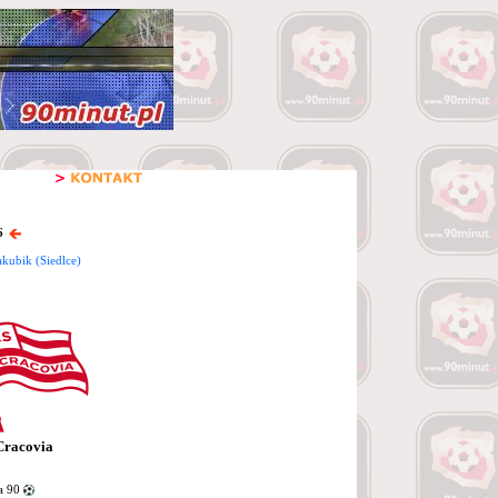
6
akubik (Siedlce)
Cracovia
a 90