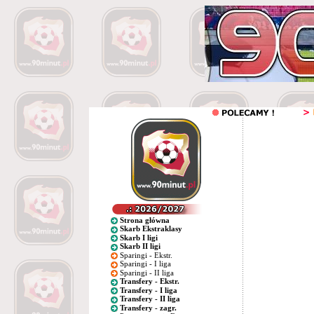
Strona główna
Skarb Ekstraklasy
Skarb I ligi
Skarb II ligi
Sparingi - Ekstr.
Sparingi - I liga
Sparingi - II liga
Transfery - Ekstr.
Transfery - I liga
Transfery - II liga
Transfery - zagr.