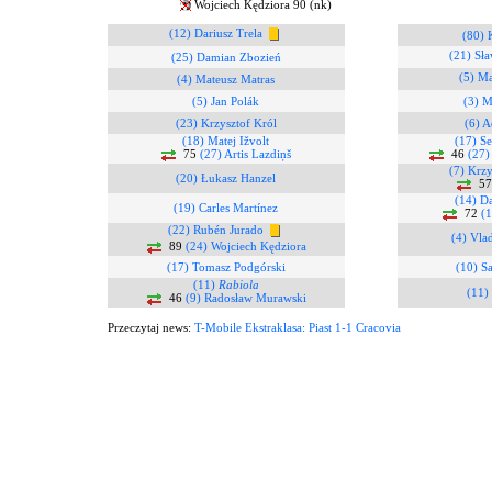
Wojciech Kędziora 90 (nk)
(12) Dariusz Trela
(80) 
(21) Sł
(25) Damian Zbozień
(5) Ma
(4) Mateusz Matras
(5) Jan Polák
(3) M
(23) Krzysztof Król
(6) 
(18) Matej Ižvolt
(17) Se
75
(27) Artis Lazdiņš
46
(27)
(7) Krzy
(20) Łukasz Hanzel
5
(14) D
(19) Carles Martínez
72
(1
(22) Rubén Jurado
(4) Vla
89
(24) Wojciech Kędziora
(17) Tomasz Podgórski
(10) Sa
(11)
Rabiola
(11)
46
(9) Radosław Murawski
Przeczytaj news:
T-Mobile Ekstraklasa: Piast 1-1 Cracovia