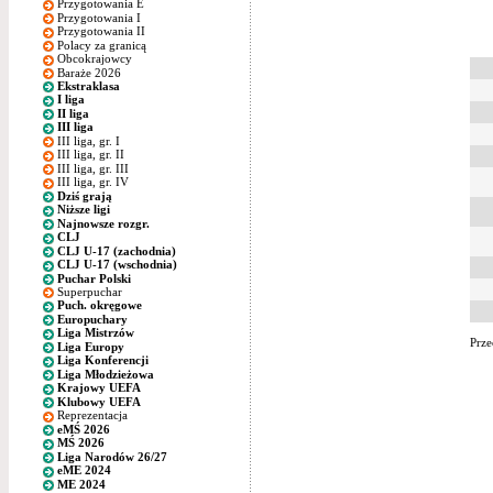
Przygotowania E
Przygotowania I
Przygotowania II
Polacy za granicą
Obcokrajowcy
Baraże 2026
Ekstraklasa
I liga
II liga
III liga
III liga, gr. I
III liga, gr. II
III liga, gr. III
III liga, gr. IV
Dziś grają
Niższe ligi
Najnowsze rozgr.
CLJ
CLJ U-17 (zachodnia)
CLJ U-17 (wschodnia)
Puchar Polski
Superpuchar
Puch. okręgowe
Europuchary
Liga Mistrzów
Prze
Liga Europy
Liga Konferencji
Liga Młodzieżowa
Krajowy UEFA
Klubowy UEFA
Reprezentacja
eMŚ 2026
MŚ 2026
Liga Narodów 26/27
eME 2024
ME 2024