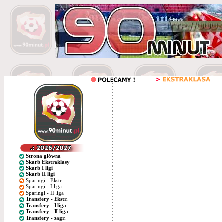
Strona główna
Skarb Ekstraklasy
Skarb I ligi
Skarb II ligi
Sparingi - Ekstr.
Sparingi - I liga
Sparingi - II liga
Transfery - Ekstr.
Transfery - I liga
Transfery - II liga
Transfery - zagr.