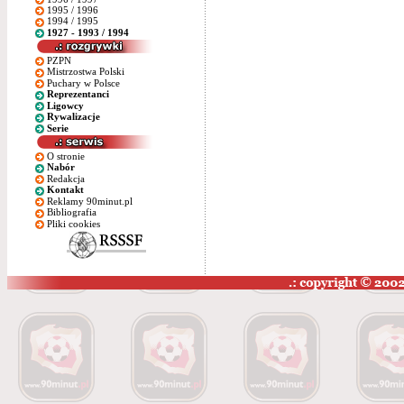
1995 / 1996
1994 / 1995
1927 - 1993 / 1994
PZPN
Mistrzostwa Polski
Puchary w Polsce
Reprezentanci
Ligowcy
Rywalizacje
Serie
O stronie
Nabór
Redakcja
Kontakt
Reklamy 90minut.pl
Bibliografia
Pliki cookies