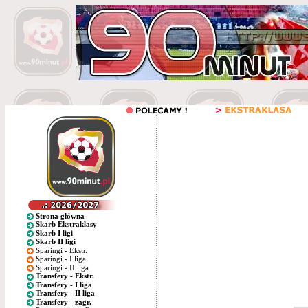
Strona główna
Skarb Ekstraklasy
Skarb I ligi
Skarb II ligi
Sparingi - Ekstr.
Sparingi - I liga
Sparingi - II liga
Transfery - Ekstr.
Transfery - I liga
Transfery - II liga
Transfery - zagr.