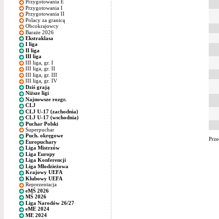
Przygotowania E
Przygotowania I
Przygotowania II
Polacy za granicą
Obcokrajowcy
Baraże 2026
Ekstraklasa
I liga
II liga
III liga
III liga, gr. I
III liga, gr. II
III liga, gr. III
III liga, gr. IV
Dziś grają
Niższe ligi
Najnowsze rozgr.
CLJ
CLJ U-17 (zachodnia)
CLJ U-17 (wschodnia)
Puchar Polski
Superpuchar
Puch. okręgowe
Prze
Europuchary
Liga Mistrzów
Liga Europy
Liga Konferencji
Liga Młodzieżowa
Krajowy UEFA
Klubowy UEFA
Reprezentacja
eMŚ 2026
MŚ 2026
Liga Narodów 26/27
eME 2024
ME 2024