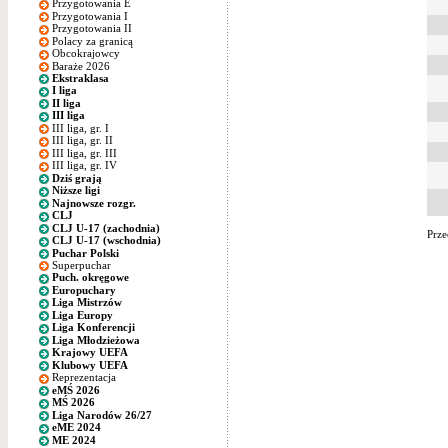
Przygotowania E
Przygotowania I
Przygotowania II
Polacy za granicą
Obcokrajowcy
Baraże 2026
Ekstraklasa
I liga
II liga
III liga
III liga, gr. I
III liga, gr. II
III liga, gr. III
III liga, gr. IV
Dziś grają
Niższe ligi
Najnowsze rozgr.
CLJ
CLJ U-17 (zachodnia)
Prze
CLJ U-17 (wschodnia)
Puchar Polski
Superpuchar
Puch. okręgowe
Europuchary
Liga Mistrzów
Liga Europy
Liga Konferencji
Liga Młodzieżowa
Krajowy UEFA
Klubowy UEFA
Reprezentacja
eMŚ 2026
MŚ 2026
Liga Narodów 26/27
eME 2024
ME 2024