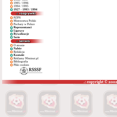
1995 / 1996
1994 / 1995
1927 - 1993 / 1994
PZPN
Mistrzostwa Polski
Puchary w Polsce
Reprezentanci
Ligowcy
Rywalizacje
Serie
O stronie
Nabór
Redakcja
Kontakt
Reklamy 90minut.pl
Bibliografia
Pliki cookies