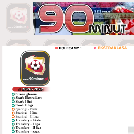
Strona główna
Skarb Ekstraklasy
Skarb I ligi
Skarb II ligi
Sparingi - Ekstr.
Sparingi - I liga
Sparingi - II liga
Transfery - Ekstr.
Transfery - I liga
Transfery - II liga
Transfery - zagr.