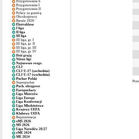
Przygotowania E
Przygotowania I
Przygotowania II
Polacy za granicą
Obcokrajowcy
Baraże 2026
Ekstraklasa
I liga
II liga
III liga
III liga, gr. I
III liga, gr. II
III liga, gr. III
III liga, gr. IV
Dziś grają
Niższe ligi
Najnowsze rozgr.
CLJ
CLJ U-17 (zachodnia)
CLJ U-17 (wschodnia)
Puchar Polski
Prze
Superpuchar
Puch. okręgowe
Europuchary
Liga Mistrzów
Liga Europy
Liga Konferencji
Liga Młodzieżowa
Krajowy UEFA
Klubowy UEFA
Reprezentacja
eMŚ 2026
MŚ 2026
Liga Narodów 26/27
eME 2024
ME 2024