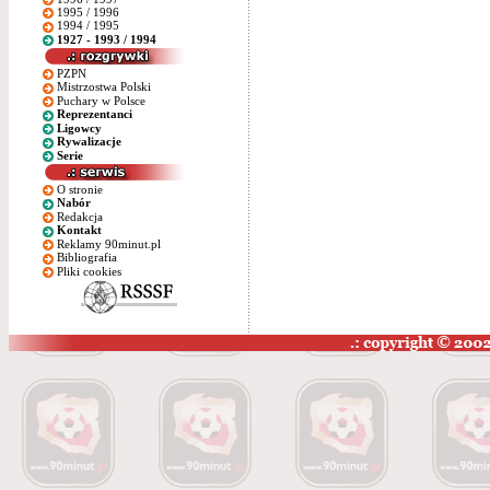
1995 / 1996
1994 / 1995
1927 - 1993 / 1994
PZPN
Mistrzostwa Polski
Puchary w Polsce
Reprezentanci
Ligowcy
Rywalizacje
Serie
O stronie
Nabór
Redakcja
Kontakt
Reklamy 90minut.pl
Bibliografia
Pliki cookies