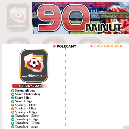
Strona główna
Skarb Ekstraklasy
Skarb I ligi
Skarb II ligi
Sparingi - Ekstr.
Sparingi - I liga
Sparingi - II liga
Transfery - Ekstr.
Transfery - I liga
Transfery - II liga
Transfery - zagr.