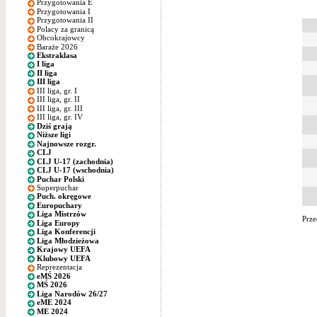
Przygotowania E
Przygotowania I
Przygotowania II
Polacy za granicą
Obcokrajowcy
Baraże 2026
Ekstraklasa
I liga
II liga
III liga
III liga, gr. I
III liga, gr. II
III liga, gr. III
III liga, gr. IV
Dziś grają
Niższe ligi
Najnowsze rozgr.
CLJ
CLJ U-17 (zachodnia)
CLJ U-17 (wschodnia)
Puchar Polski
Superpuchar
Puch. okręgowe
Europuchary
Liga Mistrzów
Prze
Liga Europy
Liga Konferencji
Liga Młodzieżowa
Krajowy UEFA
Klubowy UEFA
Reprezentacja
eMŚ 2026
MŚ 2026
Liga Narodów 26/27
eME 2024
ME 2024