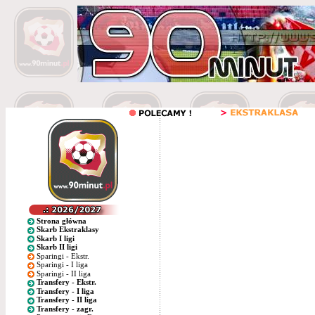
Strona główna
Skarb Ekstraklasy
Skarb I ligi
Skarb II ligi
Sparingi - Ekstr.
Sparingi - I liga
Sparingi - II liga
Transfery - Ekstr.
Transfery - I liga
Transfery - II liga
Transfery - zagr.