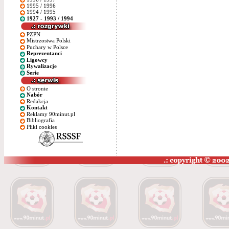
1995 / 1996
1994 / 1995
1927 - 1993 / 1994
PZPN
Mistrzostwa Polski
Puchary w Polsce
Reprezentanci
Ligowcy
Rywalizacje
Serie
O stronie
Nabór
Redakcja
Kontakt
Reklamy 90minut.pl
Bibliografia
Pliki cookies