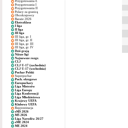
Przygotowania E
Przygotowania I
Przygotowania II
Polacy za granicą
Obcokrajowcy
Baraże 2026
Ekstraklasa
I liga
II liga
III liga
III liga, gr. I
III liga, gr. II
III liga, gr. III
III liga, gr. IV
Dziś grają
Niższe ligi
Najnowsze rozgr.
CLJ
CLJ U-17 (zachodnia)
CLJ U-17 (wschodnia)
Puchar Polski
Superpuchar
Puch. okręgowe
Europuchary
Liga Mistrzów
Liga Europy
Liga Konferencji
Liga Młodzieżowa
Krajowy UEFA
Klubowy UEFA
Reprezentacja
eMŚ 2026
MŚ 2026
Liga Narodów 26/27
eME 2024
ME 2024