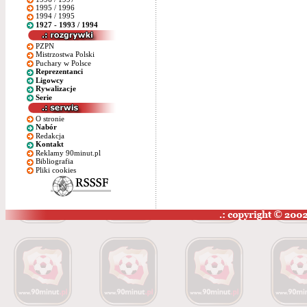
1995 / 1996
1994 / 1995
1927 - 1993 / 1994
PZPN
Mistrzostwa Polski
Puchary w Polsce
Reprezentanci
Ligowcy
Rywalizacje
Serie
O stronie
Nabór
Redakcja
Kontakt
Reklamy 90minut.pl
Bibliografia
Pliki cookies