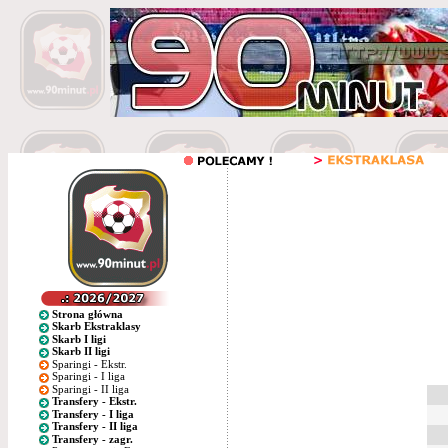
Strona główna
Skarb Ekstraklasy
Skarb I ligi
Skarb II ligi
Sparingi - Ekstr.
Sparingi - I liga
Sparingi - II liga
Transfery - Ekstr.
Transfery - I liga
Transfery - II liga
Transfery - zagr.