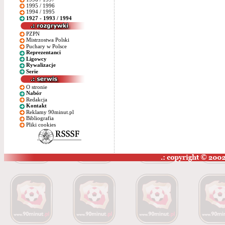
1995 / 1996
1994 / 1995
1927 - 1993 / 1994
PZPN
Mistrzostwa Polski
Puchary w Polsce
Reprezentanci
Ligowcy
Rywalizacje
Serie
O stronie
Nabór
Redakcja
Kontakt
Reklamy 90minut.pl
Bibliografia
Pliki cookies