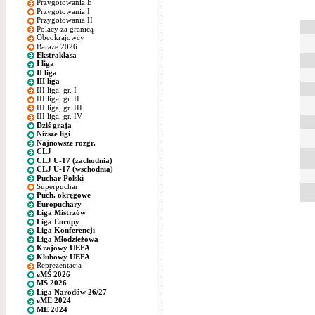
Przygotowania E
Przygotowania I
Przygotowania II
Polacy za granicą
Obcokrajowcy
Baraże 2026
Ekstraklasa
I liga
II liga
III liga
III liga, gr. I
III liga, gr. II
III liga, gr. III
III liga, gr. IV
Dziś grają
Niższe ligi
Najnowsze rozgr.
CLJ
CLJ U-17 (zachodnia)
CLJ U-17 (wschodnia)
Puchar Polski
Superpuchar
Puch. okręgowe
Europuchary
Liga Mistrzów
Liga Europy
Liga Konferencji
Liga Młodzieżowa
Krajowy UEFA
Klubowy UEFA
Reprezentacja
eMŚ 2026
MŚ 2026
Liga Narodów 26/27
eME 2024
ME 2024