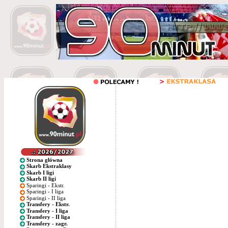
Strona główna
Skarb Ekstraklasy
Skarb I ligi
Skarb II ligi
Sparingi - Ekstr.
Sparingi - I liga
Sparingi - II liga
Transfery - Ekstr.
Transfery - I liga
Transfery - II liga
Transfery - zagr.