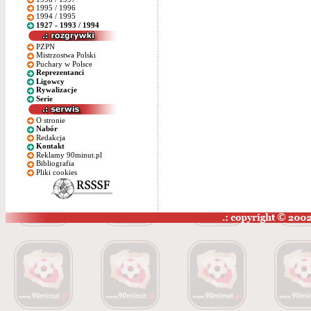
1995 / 1996
1994 / 1995
1927 - 1993 / 1994
PZPN
Mistrzostwa Polski
Puchary w Polsce
Reprezentanci
Ligowcy
Rywalizacje
Serie
O stronie
Nabór
Redakcja
Kontakt
Reklamy 90minut.pl
Bibliografia
Pliki cookies