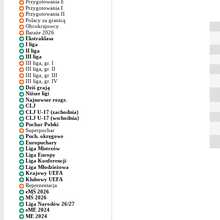
Przygotowania E
Przygotowania I
Przygotowania II
Polacy za granicą
Obcokrajowcy
Baraże 2026
Ekstraklasa
I liga
II liga
III liga
III liga, gr. I
III liga, gr. II
III liga, gr. III
III liga, gr. IV
Dziś grają
Niższe ligi
Najnowsze rozgr.
CLJ
CLJ U-17 (zachodnia)
CLJ U-17 (wschodnia)
Puchar Polski
Superpuchar
Puch. okręgowe
Europuchary
Liga Mistrzów
Liga Europy
Liga Konferencji
Liga Młodzieżowa
Krajowy UEFA
Klubowy UEFA
Reprezentacja
eMŚ 2026
MŚ 2026
Liga Narodów 26/27
eME 2024
ME 2024