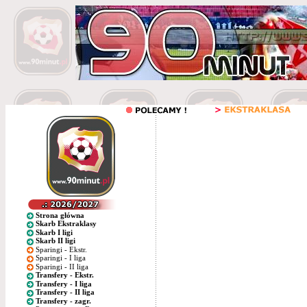
Strona główna
Skarb Ekstraklasy
Skarb I ligi
Skarb II ligi
Sparingi - Ekstr.
Sparingi - I liga
Sparingi - II liga
Transfery - Ekstr.
Transfery - I liga
Transfery - II liga
Transfery - zagr.