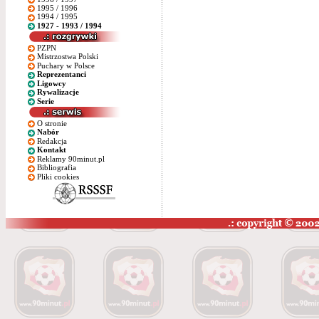
1995 / 1996
1994 / 1995
1927 - 1993 / 1994
PZPN
Mistrzostwa Polski
Puchary w Polsce
Reprezentanci
Ligowcy
Rywalizacje
Serie
O stronie
Nabór
Redakcja
Kontakt
Reklamy 90minut.pl
Bibliografia
Pliki cookies