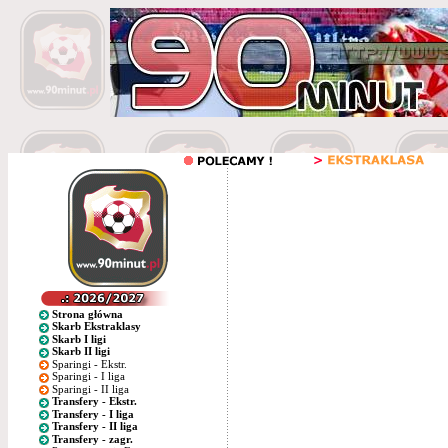
Strona główna
Skarb Ekstraklasy
Skarb I ligi
Skarb II ligi
Sparingi - Ekstr.
Sparingi - I liga
Sparingi - II liga
Transfery - Ekstr.
Transfery - I liga
Transfery - II liga
Transfery - zagr.