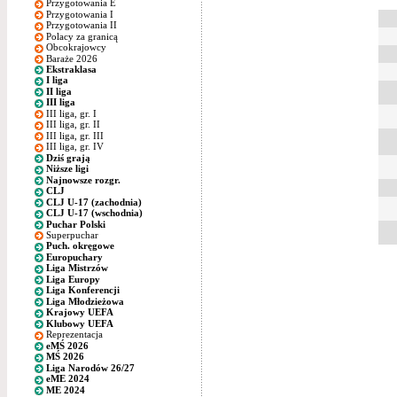
Przygotowania E
Przygotowania I
Przygotowania II
Polacy za granicą
Obcokrajowcy
Baraże 2026
Ekstraklasa
I liga
II liga
III liga
III liga, gr. I
III liga, gr. II
III liga, gr. III
III liga, gr. IV
Dziś grają
Niższe ligi
Najnowsze rozgr.
CLJ
CLJ U-17 (zachodnia)
CLJ U-17 (wschodnia)
Puchar Polski
Superpuchar
Puch. okręgowe
Europuchary
Liga Mistrzów
Liga Europy
Liga Konferencji
Liga Młodzieżowa
Krajowy UEFA
Klubowy UEFA
Reprezentacja
eMŚ 2026
MŚ 2026
Liga Narodów 26/27
eME 2024
ME 2024