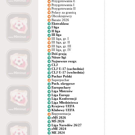
Przygotowania E
Przygotowania I
Przygotowania II
Polacy za granicą
Obcokrajowcy
Baraże 2026
Ekstraklasa
I liga
II liga
III liga
III liga, gr. I
III liga, gr. II
III liga, gr. III
III liga, gr. IV
Dziś grają
Niższe ligi
Najnowsze rozgr.
CLJ
CLJ U-17 (zachodnia)
CLJ U-17 (wschodnia)
Puchar Polski
Superpuchar
Puch. okręgowe
Europuchary
Liga Mistrzów
Liga Europy
Liga Konferencji
Liga Młodzieżowa
Krajowy UEFA
Klubowy UEFA
Reprezentacja
eMŚ 2026
MŚ 2026
Liga Narodów 26/27
eME 2024
ME 2024