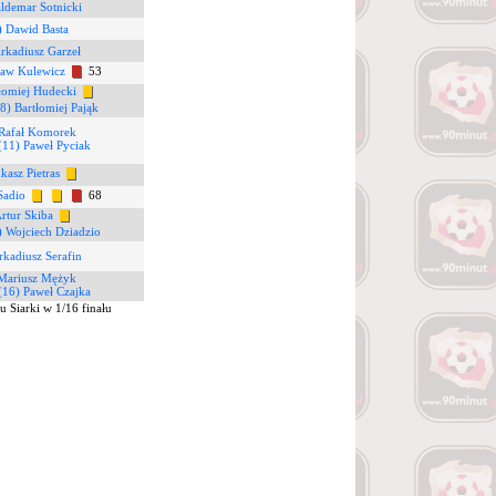
ldemar Sotnicki
) Dawid Basta
rkadiusz Garzeł
ław Kulewicz
53
tłomiej Hudecki
8) Bartłomiej Pająk
 Rafał Komorek
(11) Paweł Pyciak
kasz Pietras
Sadio
68
Artur Skiba
) Wojciech Dziadzio
rkadiusz Serafin
 Mariusz Mężyk
(16) Paweł Czajka
 Siarki w 1/16 finału