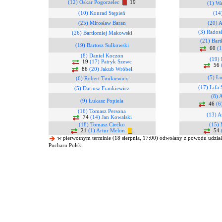
(12) Oskar Pogorzelec
19
(1) Wa
(10) Konrad Stępień
(14
(25) Mirosław Baran
(20) A
(3) Rados
(26) Bartłomiej Makowski
(21) Bar
(19) Bartosz Sulkowski
60
(1
(8) Daniel Koczon
(19)
19
(17) Patryk Szewc
56
86
(20) Jakub Wróbel
(5) Łu
(6) Robert Tunkiewicz
(17) Lifa 
(5) Dariusz Frankiewicz
(8) 
(9) Łukasz Popiela
46
(6
(16) Tomasz Persona
(13) A
74
(14) Jan Kowalski
(18) Tomasz Ciećko
(15)
21
(1) Artur Melon
54
w pierwotnym terminie (18 sierpnia, 17:00) odwołany z powodu udziału
Pucharu Polski