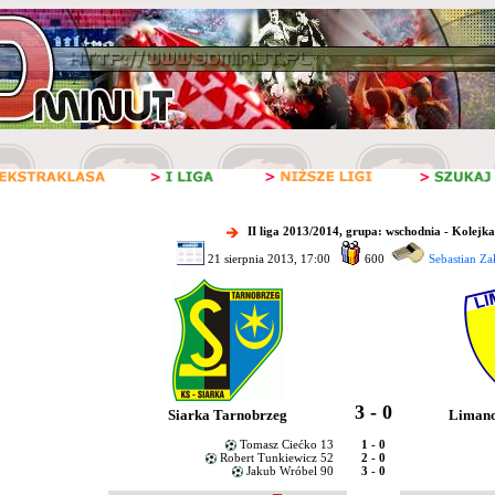
II liga 2013/2014, grupa: wschodnia - Kolejka
21 sierpnia 2013, 17:00
600
Sebastian Zał
3 - 0
Siarka Tarnobrzeg
Liman
Tomasz Ciećko 13
1 - 0
Robert Tunkiewicz 52
2 - 0
Jakub Wróbel 90
3 - 0