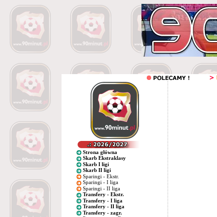
Strona główna
Skarb Ekstraklasy
Skarb I ligi
Skarb II ligi
Sparingi - Ekstr.
Sparingi - I liga
Sparingi - II liga
Transfery - Ekstr.
Transfery - I liga
Transfery - II liga
Transfery - zagr.