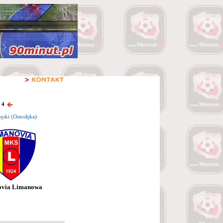
 4
ęski (Ostrołęka)
ovia Limanowa