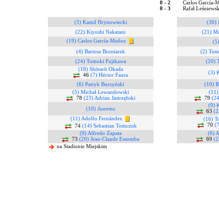
0 - 2
Carlos García-M
0 - 3
Rafał Leśniewsk
(3) Kamil Hrynowiecki
(30)
(22) Kiyoshi Nakatani
(21) Ma
(19) Carlos García-Muñoz
(5
(4) Bartosz Broniarek
(2) Tom
(24) Tomoki Fujikawa
(20) 
(18) Shōtarō Okada
(3) 
46
(7) Héctor Faura
(6) Patryk Burzyński
(10) R
(5) Michał Lewandowski
(11)
78
(23) Adrian Jastrzębski
79
(24
(9) 
(10)
Juanma
63
(2
(11) Adolfo Fernández
(16) T
70
(
74
(14) Sebastian Tomczuk
(9) Alfredo Zapata
(6) 
73
(20) Jean-Claude Essomba
69
(2
na Stadionie Miejskim