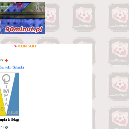
 27
Bzowski (Gdańsk)
mpia Elbląg
 31