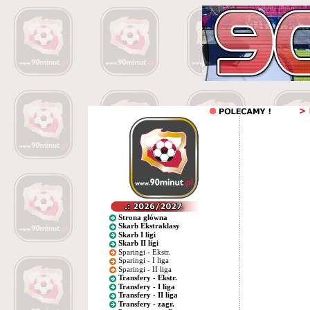
Strona główna
Skarb Ekstraklasy
Skarb I ligi
Skarb II ligi
Sparingi - Ekstr.
Sparingi - I liga
Sparingi - II liga
Transfery - Ekstr.
Transfery - I liga
Transfery - II liga
Transfery - zagr.