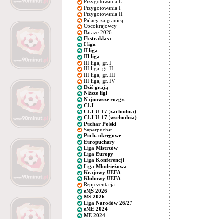
Przygotowania E
Przygotowania I
Przygotowania II
Polacy za granicą
Obcokrajowcy
Baraże 2026
Ekstraklasa
I liga
II liga
III liga
III liga, gr. I
III liga, gr. II
III liga, gr. III
III liga, gr. IV
Dziś grają
Niższe ligi
Najnowsze rozgr.
CLJ
CLJ U-17 (zachodnia)
CLJ U-17 (wschodnia)
Puchar Polski
Superpuchar
Puch. okręgowe
Europuchary
Liga Mistrzów
Liga Europy
Liga Konferencji
Liga Młodzieżowa
Krajowy UEFA
Klubowy UEFA
Reprezentacja
eMŚ 2026
MŚ 2026
Liga Narodów 26/27
eME 2024
ME 2024