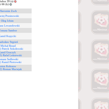
uñoz 39 (s)
i 66 (k)
 Hieronim Zoch
ciej Prusinowski
) Oleg Ichim
asz Lewandowski
Tomasz Sambor
Kamil Kopycki
adosław Stępień
 Michał Ressel
) Patryk Sokołowski
Kamil Graczyk
5) Rafał Leśniewski
omasz Sedlewski
7) Kamil Piotrowski
Anton Kołosow
2) Roman Maciejak