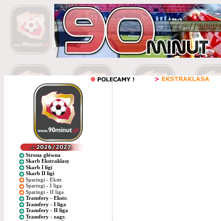
Strona główna
Skarb Ekstraklasy
Skarb I ligi
Skarb II ligi
Sparingi - Ekstr.
Sparingi - I liga
Sparingi - II liga
Transfery - Ekstr.
Transfery - I liga
Transfery - II liga
Transfery - zagr.