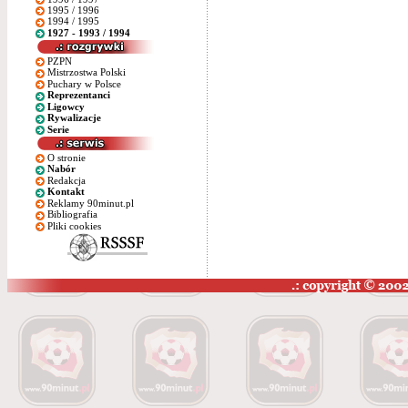
1995 / 1996
1994 / 1995
1927 - 1993 / 1994
PZPN
Mistrzostwa Polski
Puchary w Polsce
Reprezentanci
Ligowcy
Rywalizacje
Serie
O stronie
Nabór
Redakcja
Kontakt
Reklamy 90minut.pl
Bibliografia
Pliki cookies