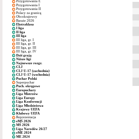
Przygotowania E
Przygotowania I
Przygotowania II
Polacy za granicą
Obcokrajowcy
Baraże 2026
Ekstraklasa
I liga
II liga
III liga
III liga, gr. I
III liga, gr. II
III liga, gr. III
III liga, gr. IV
Dziś grają
Niższe ligi
Najnowsze rozgr.
CLJ
CLJ U-17 (zachodnia)
CLJ U-17 (wschodnia)
Puchar Polski
Superpuchar
Puch. okręgowe
Europuchary
Liga Mistrzów
Liga Europy
Liga Konferencji
Liga Młodzieżowa
Krajowy UEFA
Klubowy UEFA
Reprezentacja
eMŚ 2026
MŚ 2026
Liga Narodów 26/27
eME 2024
ME 2024