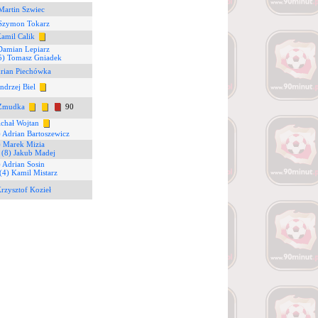
Martin Szwiec
 Szymon Tokarz
Kamil Calik
Damian Lepiarz
5) Tomasz Gniadek
drian Piechówka
ndrzej Biel
 Żmudka
90
ichał Wojtan
) Adrian Bartoszewicz
) Marek Mizia
0
(8) Jakub Madej
 Adrian Sosin
(4) Kamil Mistarz
rzysztof Kozieł