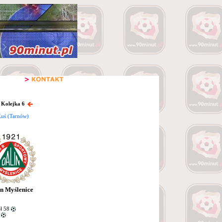
 Kolejka 6
Kuś (Tarnów)
in Myślenice
ł 58
1