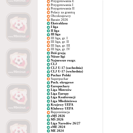
Przygotowania E
Przygotowania I
Przygotowania II
Polacy za granicą
Obcokrajowcy
Baraże 2026
Ekstraklasa
I liga
II liga
III liga
III liga, gr. I
III liga, gr. II
III liga, gr. III
III liga, gr. IV
Dziś grają
Niższe ligi
Najnowsze rozgr.
CLJ
CLJ U-17 (zachodnia)
CLJ U-17 (wschodnia)
Puchar Polski
Superpuchar
Puch. okręgowe
Europuchary
Liga Mistrzów
Liga Europy
Liga Konferencji
Liga Młodzieżowa
Krajowy UEFA
Klubowy UEFA
Reprezentacja
eMŚ 2026
MŚ 2026
Liga Narodów 26/27
eME 2024
ME 2024