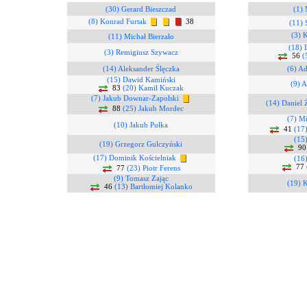
(30) Gerard Bieszczad
(1) 
(8) Konrad Furtak
38
(11)
(3) 
(11) Michał Bierzało
(18) 
(3) Remigiusz Szywacz
56
(
(14) Aleksander Ślęczka
(6) A
(15) Dawid Kamiński
(9) A
83
(20) Kamil Kuczak
(7) Jakub Downar-Zapolski
(14) Daniel
88
(25) Jakub Mordec
(7) M
(10) Jakub Pułka
41
(17
(15
(19) Grzegorz Gulczyński
9
(17) Dominik Kościelniak
(16)
77
77
(23) Piotr Ferens
(9) Tomasz Zając
(19) K
46
(13) Bartłomiej Kolanko