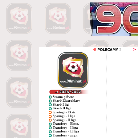
Strona główna
Skarb Ekstraklasy
Skarb I ligi
Skarb II ligi
Sparingi - Ekstr.
Sparingi - I liga
Sparingi - II liga
Transfery - Ekstr.
Transfery - I liga
Transfery - II liga
Transfery - zagr.