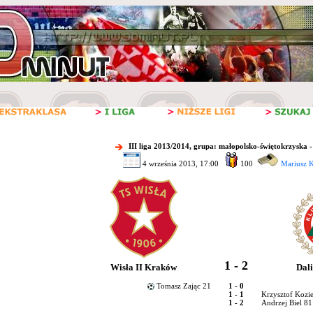
III liga 2013/2014, grupa: małopolsko-świętokrzyska -
4 września 2013, 17:00
100
Mariusz 
1 - 2
Wisła II Kraków
Dal
Tomasz Zając 21
1 - 0
1 - 1
Krzysztof Kozie
1 - 2
Andrzej Biel 8