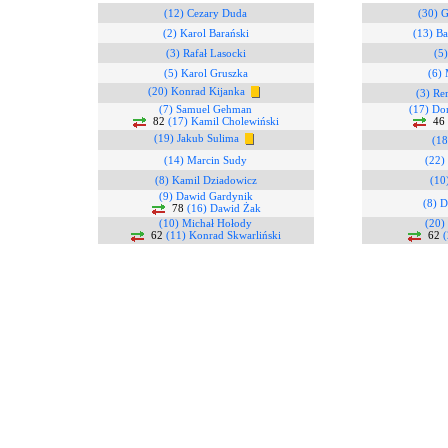
(12) Cezary Duda
(30) G
(2) Karol Barański
(13) Ba
(3) Rafał Lasocki
(5)
(5) Karol Gruszka
(6) 
(20) Konrad Kijanka
(3) Re
(7) Samuel Gehman
(17) Do
82
(17) Kamil Cholewiński
46
(19) Jakub Sulima
(18
(14) Marcin Sudy
(22)
(8) Kamil Dziadowicz
(10
(9) Dawid Gardynik
(8) 
78
(16) Dawid Żak
(10) Michał Hołody
(20)
62
(11) Konrad Skwarliński
62