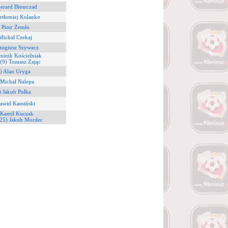
erard Bieszczad
rtłomiej Kolanko
 Piotr Żemło
Michał Czekaj
migiusz Szywacz
minik Kościelniak
(9) Tomasz Zając
) Alan Uryga
 Michał Nalepa
) Jakub Pułka
Dawid Kamiński
 Kamil Kuczak
(25) Jakub Mordec