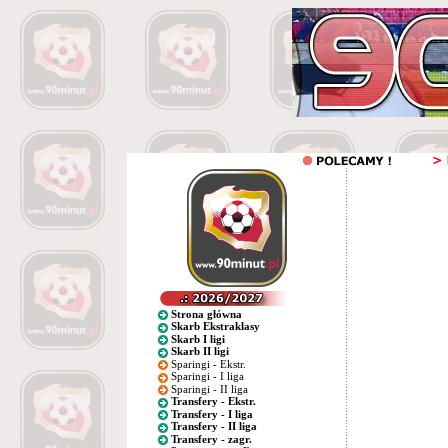
Strona główna
Skarb Ekstraklasy
Skarb I ligi
Skarb II ligi
Sparingi - Ekstr.
Sparingi - I liga
Sparingi - II liga
Transfery - Ekstr.
Transfery - I liga
Transfery - II liga
Transfery - zagr.