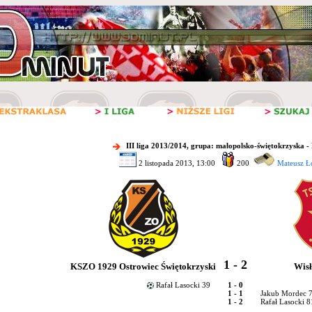
III liga 2013/2014, grupa: małopolsko-świętokrzyska -
2 listopada 2013, 13:00
200
Mateusz Ło
1 - 2
KSZO 1929 Ostrowiec Świętokrzyski
Wisł
Rafał Lasocki 39
1 - 0
1 - 1
Jakub Mordec 
1 - 2
Rafał Lasocki 81