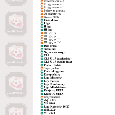
Przygotowania E
Przygotowania I
Przygotowania II
Polacy za granicą
Obcokrajowcy
Baraże 2026
Ekstraklasa
I liga
II liga
III liga
III liga, gr. I
III liga, gr. II
III liga, gr. III
III liga, gr. IV
Dziś grają
Niższe ligi
Najnowsze rozgr.
CLJ
CLJ U-17 (zachodnia)
CLJ U-17 (wschodnia)
Puchar Polski
Superpuchar
Puch. okręgowe
Europuchary
Liga Mistrzów
Liga Europy
Liga Konferencji
Liga Młodzieżowa
Krajowy UEFA
Klubowy UEFA
Reprezentacja
eMŚ 2026
MŚ 2026
Liga Narodów 26/27
eME 2024
ME 2024