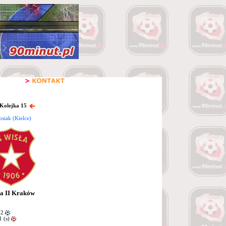
 Kolejka 15
siak (Kielce)
a II Kraków
72
 (s)