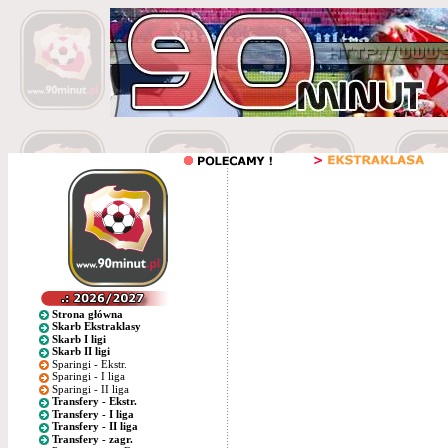
Strona główna
Skarb Ekstraklasy
Skarb I ligi
Skarb II ligi
Sparingi - Ekstr.
Sparingi - I liga
Sparingi - II liga
Transfery - Ekstr.
Transfery - I liga
Transfery - II liga
Transfery - zagr.