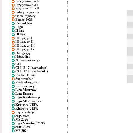
Przygotowania E
Przygotowania I
Przygotowania II
Polacy za granicą
Obcokrajowcy
Baraże 2026
Ekstraklasa
I liga
II liga
III liga
III liga, gr. I
III liga, gr. II
III liga, gr. III
III liga, gr. IV
Dziś grają
Niższe ligi
Najnowsze rozgr.
CLJ
CLJ U-17 (zachodnia)
CLJ U-17 (wschodnia)
Puchar Polski
Superpuchar
Puch. okręgowe
Europuchary
Liga Mistrzów
Liga Europy
Liga Konferencji
Liga Młodzieżowa
Krajowy UEFA
Klubowy UEFA
Reprezentacja
eMŚ 2026
MŚ 2026
Liga Narodów 26/27
eME 2024
ME 2024