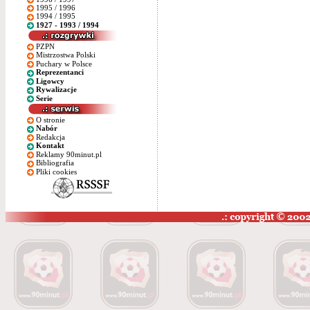
1995 / 1996
1994 / 1995
1927 - 1993 / 1994
PZPN
Mistrzostwa Polski
Puchary w Polsce
Reprezentanci
Ligowcy
Rywalizacje
Serie
O stronie
Nabór
Redakcja
Kontakt
Reklamy 90minut.pl
Bibliografia
Pliki cookies