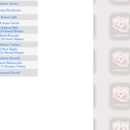
Martin Szwiec
drian Piechówka
 Kamil Calik
 Łukasz Górski
) Andrzej Biel
(4) Kamil Mistarz
 Rafał Piszczek
(10) Artur Mistarz
Damian Lepiarz
) Piotr Wajda
(8) Michał Wojtan
Szymon Kiwacki
aciej Balawender
11) Szymon Tokarz
rzysztof Kozieł