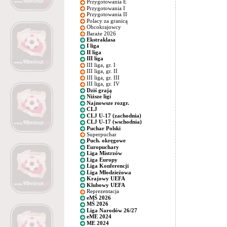
Przygotowania E
Przygotowania I
Przygotowania II
Polacy za granicą
Obcokrajowcy
Baraże 2026
Ekstraklasa
I liga
II liga
III liga
III liga, gr. I
III liga, gr. II
III liga, gr. III
III liga, gr. IV
Dziś grają
Niższe ligi
Najnowsze rozgr.
CLJ
CLJ U-17 (zachodnia)
CLJ U-17 (wschodnia)
Puchar Polski
Superpuchar
Puch. okręgowe
Europuchary
Liga Mistrzów
Liga Europy
Liga Konferencji
Liga Młodzieżowa
Krajowy UEFA
Klubowy UEFA
Reprezentacja
eMŚ 2026
MŚ 2026
Liga Narodów 26/27
eME 2024
ME 2024