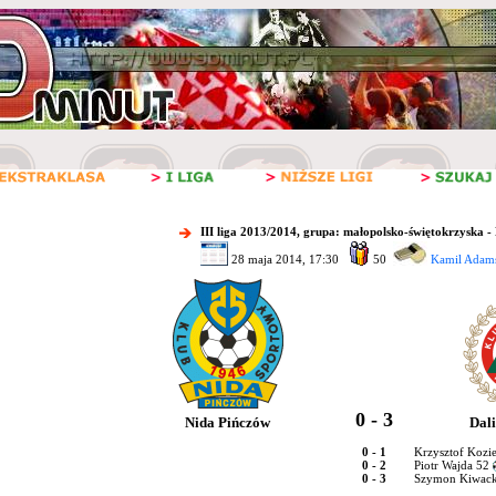
III liga 2013/2014, grupa: małopolsko-świętokrzyska -
28 maja 2014, 17:30
50
Kamil Adams
0 - 3
Nida Pińczów
Dal
0 - 1
Krzysztof Kozie
0 - 2
Piotr Wajda 52
0 - 3
Szymon Kiwack