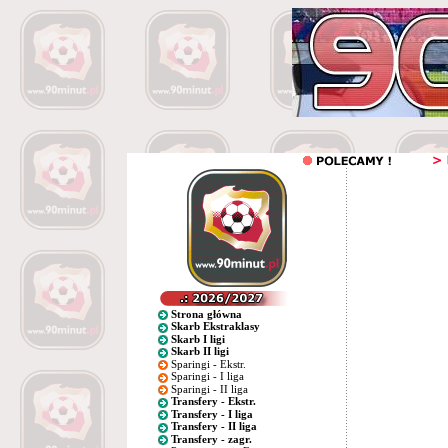
Strona główna
Skarb Ekstraklasy
Skarb I ligi
Skarb II ligi
Sparingi - Ekstr.
Sparingi - I liga
Sparingi - II liga
Transfery - Ekstr.
Transfery - I liga
Transfery - II liga
Transfery - zagr.