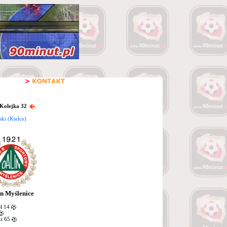
 Kolejka 32
ki (Kielce)
in Myślenice
ł 14
i 65