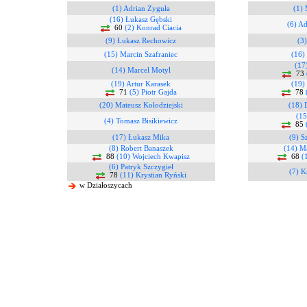
(1) Adrian Zyguła
(1) 
(16) Łukasz Gębski
(6) A
60
(2) Konrad Ciacia
(9) Łukasz Rechowicz
(3)
(15) Marcin Szafraniec
(16)
(17
(14) Marcel Motyl
73
(19) Artur Karasek
(19)
71
(5) Piotr Gajda
78
(20) Mateusz Kołodziejski
(18) 
(15
(4) Tomasz Bisikiewicz
85
(17) Łukasz Mika
(9) 
(8) Robert Banaszek
(14) M
88
(10) Wojciech Kwapisz
68
(
(6) Patryk Szczygieł
(7) K
78
(11) Krystian Ryński
w Działoszycach