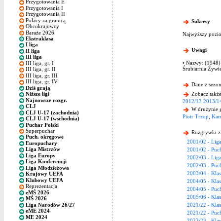
Przygotowania E
Przygotowania I
Przygotowania II
Polacy za granicą
Sukcesy
Obcokrajowcy
Baraże 2026
Najwyższy pozio
Ekstraklasa
I liga
Uwagi
II liga
III liga
• Nazwy: (1948)
III liga, gr. I
Śrubiarnia Żywi
III liga, gr. II
III liga, gr. III
III liga, gr. IV
Dane z sezon
Dziś grają
Zobacz także
Niższe ligi
Najnowsze rozgr.
2012/13
2013/1
CLJ
W drużynie g
CLJ U-17 (zachodnia)
Piotr Trzop
,
Kam
CLJ U-17 (wschodnia)
Puchar Polski
Superpuchar
Rozgrywki z
Puch. okręgowe
2001/02 - Liga
Europuchary
Liga Mistrzów
2001/02 - Puch
Liga Europy
2002/03 - Liga
Liga Konferencji
2002/03 - Puch
Liga Młodzieżowa
2003/04 - Kla
Krajowy UEFA
Klubowy UEFA
2004/05 - Kla
Reprezentacja
2004/05 - Puch
eMŚ 2026
2005/06 - Kla
MŚ 2026
Liga Narodów 26/27
2021/22 - Kla
eME 2024
2021/22 - Puch
ME 2024
2022/23 - Kla