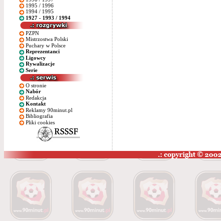
1995 / 1996
1994 / 1995
1927 - 1993 / 1994
PZPN
Mistrzostwa Polski
Puchary w Polsce
Reprezentanci
Ligowcy
Rywalizacje
Serie
O stronie
Nabór
Redakcja
Kontakt
Reklamy 90minut.pl
Bibliografia
Pliki cookies