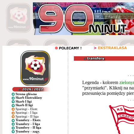
Legenda - kolorem
zielon
"przymiarki". Kliknij na 
przesunięcia pomiędzy pie
Strona główna
Skarb Ekstraklasy
Skarb I ligi
Skarb II ligi
Sparingi - Ekstr.
Sparingi - I liga
Sparingi - II liga
Transfery - Ekstr.
Transfery - I liga
Transfery - II liga
Transfery - zagr.