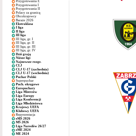
Przygotowania E
Przygotowania I
Przygotowania II
Polacy za granicą
Obcokrajowcy
Baraże 2026
Ekstraklasa
I liga
II liga
III liga
III liga, gr. I
III liga, gr. II
III liga, gr. III
III liga, gr. IV
Dziś grają
Niższe ligi
Najnowsze rozgr.
CLJ
CLJ U-17 (zachodnia)
CLJ U-17 (wschodnia)
Puchar Polski
Superpuchar
Puch. okręgowe
Europuchary
Liga Mistrzów
Liga Europy
Liga Konferencji
Liga Młodzieżowa
Krajowy UEFA
Klubowy UEFA
Reprezentacja
eMŚ 2026
MŚ 2026
Liga Narodów 26/27
eME 2024
ME 2024