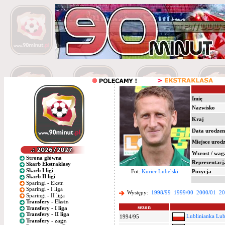
Imię
Nazwisko
Kraj
Data urodzen
Miejsce urod
Wzrost / wag
Strona główna
Reprezentacj
Skarb Ekstraklasy
Skarb I ligi
Fot:
Kurier Lubelski
Pozycja
Skarb II ligi
Sparingi - Ekstr.
Sparingi - I liga
Występy:
1998/99
1999/00
2000/01
20
Sparingi - II liga
Transfery - Ekstr.
sezon
Transfery - I liga
Transfery - II liga
Lublinianka Lub
1994/95
Transfery - zagr.