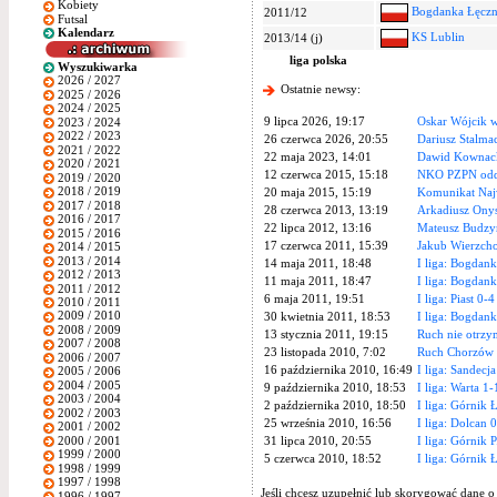
Kobiety
Bogdanka Łęcz
2011/12
Futsal
Kalendarz
KS Lublin
2013/14 (j)
liga polska
Wyszukiwarka
2026 / 2027
Ostatnie newsy:
2025 / 2026
2024 / 2025
9 lipca 2026, 19:17
Oskar Wójcik 
2023 / 2024
2022 / 2023
26 czerwca 2026, 20:55
Dariusz Stalma
2021 / 2022
22 maja 2023, 14:01
Dawid Kownack
2020 / 2021
12 czerwca 2015, 15:18
NKO PZPN oddal
2019 / 2020
2018 / 2019
20 maja 2015, 15:19
Komunikat Naj
2017 / 2018
28 czerwca 2013, 13:19
Arkadiusz Ony
2016 / 2017
22 lipca 2012, 13:16
Mateusz Budzy
2015 / 2016
17 czerwca 2011, 15:39
Jakub Wierzch
2014 / 2015
2013 / 2014
14 maja 2011, 18:48
I liga: Bogdan
2012 / 2013
11 maja 2011, 18:47
I liga: Bogdan
2011 / 2012
6 maja 2011, 19:51
I liga: Piast 0
2010 / 2011
2009 / 2010
30 kwietnia 2011, 18:53
I liga: Bogdan
2008 / 2009
13 stycznia 2011, 19:15
Ruch nie otrzy
2007 / 2008
23 listopada 2010, 7:02
Ruch Chorzów 
2006 / 2007
16 października 2010, 16:49
I liga: Sandecj
2005 / 2006
2004 / 2005
9 października 2010, 18:53
I liga: Warta 1
2003 / 2004
2 października 2010, 18:50
I liga: Górnik Ł
2002 / 2003
25 września 2010, 16:56
I liga: Dolcan 
2001 / 2002
2000 / 2001
31 lipca 2010, 20:55
I liga: Górnik 
1999 / 2000
5 czerwca 2010, 18:52
I liga: Górnik 
1998 / 1999
1997 / 1998
Jeśli chcesz uzupełnić lub skorygować dane o
1996 / 1997