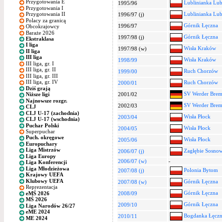
Przygotowania E
Lublinianka Lub
1995/96
Przygotowania I
Lublinianka Lub
Przygotowania II
1996/97 (j)
Polacy za granicą
Górnik Łęczna
1996/97
Obcokrajowcy
Baraże 2026
Górnik Łęczna
1997/98 (j)
Ekstraklasa
I liga
Wisła Kraków
1997/98 (w)
II liga
III liga
Wisła Kraków
1998/99
III liga, gr. I
III liga, gr. II
Ruch Chorzów
1999/00
III liga, gr. III
III liga, gr. IV
Ruch Chorzów
2000/01
Dziś grają
SV Werder Bre
2001/02
Niższe ligi
Najnowsze rozgr.
SV Werder Bre
2002/03
CLJ
CLJ U-17 (zachodnia)
Wisła Płock
2003/04
CLJ U-17 (wschodnia)
Puchar Polski
Wisła Płock
2004/05
Superpuchar
Puch. okręgowe
Wisła Płock
2005/06
Europuchary
Liga Mistrzów
Zagłębie Sosnow
2006/07 (j)
Liga Europy
2006/07 (w)
-
Liga Konferencji
Liga Młodzieżowa
Polonia Bytom
2007/08 (j)
Krajowy UEFA
Klubowy UEFA
Górnik Łęczna
2007/08 (w)
Reprezentacja
Górnik Łęczna
eMŚ 2026
2008/09
MŚ 2026
Górnik Łęczna
2009/10
Liga Narodów 26/27
eME 2024
Bogdanka Łęcz
2010/11
ME 2024