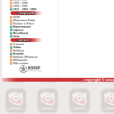
1995 / 1996
1994 / 1995
1927 - 1993 / 1994
PZPN
Mistrzostwa Polski
Puchary w Polsce
Reprezentanci
Ligowcy
Rywalizacje
Serie
O stronie
Nabór
Redakcja
Kontakt
Reklamy 90minut.pl
Bibliografia
Pliki cookies