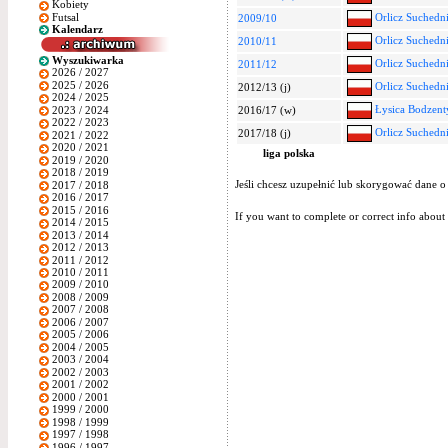
Kobiety
Futsal
Orlicz Suchedn
2009/10
Kalendarz
Orlicz Suchedn
2010/11
Wyszukiwarka
Orlicz Suchedn
2011/12
2026 / 2027
2025 / 2026
Orlicz Suchedn
2012/13 (j)
2024 / 2025
Łysica Bodzent
2023 / 2024
2016/17 (w)
2022 / 2023
Orlicz Suchedn
2017/18 (j)
2021 / 2022
2020 / 2021
liga polska
2019 / 2020
2018 / 2019
Jeśli chcesz uzupełnić lub skorygować dane o
2017 / 2018
2016 / 2017
2015 / 2016
If you want to complete or correct info about 
2014 / 2015
2013 / 2014
2012 / 2013
2011 / 2012
2010 / 2011
2009 / 2010
2008 / 2009
2007 / 2008
2006 / 2007
2005 / 2006
2004 / 2005
2003 / 2004
2002 / 2003
2001 / 2002
2000 / 2001
1999 / 2000
1998 / 1999
1997 / 1998
1996 / 1997