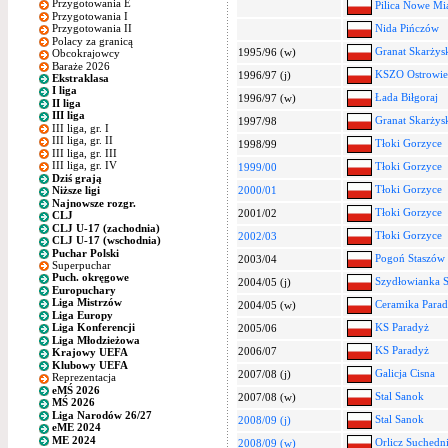
Przygotowania E
Pilica Nowe Mia
Przygotowania I
Nida Pińczów
Przygotowania II
Polacy za granicą
Granat Skarży
1995/96 (w)
Obcokrajowcy
Baraże 2026
KSZO Ostrowiec
1996/97 (j)
Ekstraklasa
I liga
Łada Biłgoraj
1996/97 (w)
II liga
III liga
Granat Skarży
1997/98
III liga, gr. I
III liga, gr. II
Tłoki Gorzyce
1998/99
III liga, gr. III
III liga, gr. IV
Tłoki Gorzyce
1999/00
Dziś grają
Tłoki Gorzyce
2000/01
Niższe ligi
Najnowsze rozgr.
Tłoki Gorzyce
2001/02
CLJ
CLJ U-17 (zachodnia)
Tłoki Gorzyce
2002/03
CLJ U-17 (wschodnia)
Puchar Polski
Pogoń Staszów
2003/04
Superpuchar
Puch. okręgowe
Szydłowianka 
2004/05 (j)
Europuchary
Liga Mistrzów
Ceramika Para
2004/05 (w)
Liga Europy
KS Paradyż
Liga Konferencji
2005/06
Liga Młodzieżowa
KS Paradyż
2006/07
Krajowy UEFA
Klubowy UEFA
Galicja Cisna
2007/08 (j)
Reprezentacja
eMŚ 2026
Stal Sanok
2007/08 (w)
MŚ 2026
Liga Narodów 26/27
Stal Sanok
2008/09 (j)
eME 2024
ME 2024
Orlicz Suchedn
2008/09 (w)