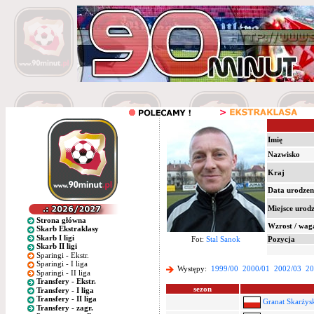
Imię
Nazwisko
Kraj
Data urodzen
Miejsce urod
Strona główna
Wzrost / wag
Skarb Ekstraklasy
Skarb I ligi
Fot:
Stal Sanok
Pozycja
Skarb II ligi
Sparingi - Ekstr.
Sparingi - I liga
Występy:
1999/00
2000/01
2002/03
20
Sparingi - II liga
Transfery - Ekstr.
sezon
Transfery - I liga
Transfery - II liga
Granat Skarży
Transfery - zagr.