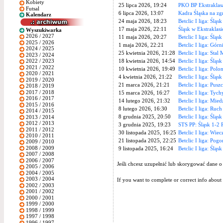
Kobiety
25 lipca 2026, 19:24
PKO BP Ekstraklasa
Futsal
6 lipca 2026, 13:07
Kadra Śląska na z
Kalendarz
24 maja 2026, 18:23
Betclic I liga: Ślą
17 maja 2026, 22:11
Śląsk w Ekstraklasi
Wyszukiwarka
2026 / 2027
11 maja 2026, 20:27
Betclic I liga: Ślą
2025 / 2026
1 maja 2026, 22:21
Betclic I liga: Górn
2024 / 2025
25 kwietnia 2026, 21:28
Betclic I liga: Stal
2023 / 2024
18 kwietnia 2026, 14:54
Betclic I liga: Śląs
2022 / 2023
2021 / 2022
10 kwietnia 2026, 19:49
Betclic I liga: Polo
2020 / 2021
4 kwietnia 2026, 21:22
Betclic I liga: Śląs
2019 / 2020
21 marca 2026, 21:21
Betclic I liga: Pusz
2018 / 2019
2017 / 2018
15 marca 2026, 16:27
Betclic I liga: Tych
2016 / 2017
14 lutego 2026, 21:32
Betclic I liga: Mied
2015 / 2016
8 lutego 2026, 16:30
Betclic I liga: Ruch
2014 / 2015
8 grudnia 2025, 20:50
Betclic I liga: Śląsk
2013 / 2014
2012 / 2013
3 grudnia 2025, 19:23
STS PP: Śląsk 1-2
2011 / 2012
30 listopada 2025, 16:25
Betclic I liga: Wiec
2010 / 2011
21 listopada 2025, 22:25
Betclic I liga: Pog
2009 / 2010
2008 / 2009
9 listopada 2025, 16:24
Betclic I liga: Śląs
2007 / 2008
2006 / 2007
Jeśli chcesz uzupełnić lub skorygować dane o
2005 / 2006
2004 / 2005
2003 / 2004
If you want to complete or correct info about 
2002 / 2003
2001 / 2002
2000 / 2001
1999 / 2000
1998 / 1999
1997 / 1998
1996 / 1997