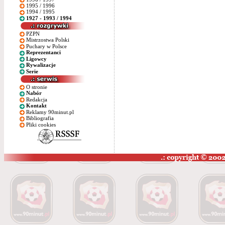
1995 / 1996
1994 / 1995
1927 - 1993 / 1994
PZPN
Mistrzostwa Polski
Puchary w Polsce
Reprezentanci
Ligowcy
Rywalizacje
Serie
O stronie
Nabór
Redakcja
Kontakt
Reklamy 90minut.pl
Bibliografia
Pliki cookies