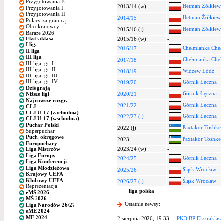
Przygotowania E
Hetman Żółkiew
2013/14 (w)
Przygotowania I
Przygotowania II
Hetman Żółkiew
2014/15
Polacy za granicą
Obcokrajowcy
Hetman Żółkiew
2015/16 (j)
Baraże 2026
Ekstraklasa
2015/16 (w)
-
I liga
Chełmianka Che
2016/17
II liga
III liga
Chełmianka Che
2017/18
III liga, gr. I
III liga, gr. II
Widzew Łódź
2018/19
III liga, gr. III
III liga, gr. IV
Górnik Łęczna
2019/20
Dziś grają
Górnik Łęczna
2020/21
Niższe ligi
Najnowsze rozgr.
Górnik Łęczna
2021/22
CLJ
CLJ U-17 (zachodnia)
Górnik Łęczna
2022/23 (j)
CLJ U-17 (wschodnia)
Puchar Polski
Paxtakor Toshke
2022 (j)
Superpuchar
Puch. okręgowe
Paxtakor Toshke
2023
Europuchary
2023/24 (w)
-
Liga Mistrzów
Liga Europy
Górnik Łęczna
2024/25
Liga Konferencji
Liga Młodzieżowa
Śląsk Wrocław
2025/26
Krajowy UEFA
Klubowy UEFA
Śląsk Wrocław
2026/27 (j)
Reprezentacja
liga polska
eMŚ 2026
MŚ 2026
Ostatnie newsy:
Liga Narodów 26/27
eME 2024
ME 2024
2 sierpnia 2026, 19:33
PKO BP Ekstraklas