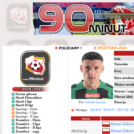
Imię
Nazwisko
Kraj
Data urodzen
Miejsce urod
Wzrost / wag
Strona główna
Obecny klub
Skarb Ekstraklasy
Skarb I ligi
Fot:
Górnik Łęczna
Pozycja
Skarb II ligi
Sparingi - Ekstr.
Występy:
2014/15
2016/17
2017/18
20
Sparingi - I liga
Sparingi - II liga
sezon
Transfery - Ekstr.
Transfery - I liga
Hetman Żółkiew
Transfery - II liga
Hetman Żółkiew
2013/14 (j)
Transfery - zagr.