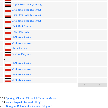
Okęcie Warszawa (
juniorzy
)
UKS SMS Łódź (
juniorzy
)
UKS SMS Łódź (
juniorzy
)
UKS SMS Łódź (
juniorzy
)
UKS SMS Bałucz
UKS SMS Łódź
Włókniarz Zelów
Włókniarz Zelów
Warta Sieradz
Zawisza Pajęczno
-
Włókniarz Zelów
Włókniarz Zelów
Włókniarz Zelów
Włókniarz Zelów
0
0
20:24
Sparing: Olimpia Elbląg 4-0 Huragan Morąg
18:54
Awans Pogoni Siedlce do II ligi
02
Grzegorz Robakiewicz trenuje z Wigrami