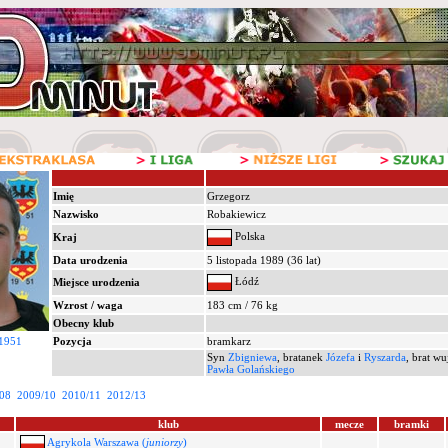
Imię
Grzegorz
Nazwisko
Robakiewicz
Polska
Kraj
Data urodzenia
5 listopada 1989 (36 lat)
Łódź
Miejsce urodzenia
Wzrost / waga
183 cm / 76 kg
Obecny klub
 1951
Pozycja
bramkarz
Syn
Zbigniewa
, bratanek
Józefa
i
Ryszarda
, brat w
Pawła Golańskiego
08
2009/10
2010/11
2012/13
klub
mecze
bramki
Agrykola Warszawa (
juniorzy
)