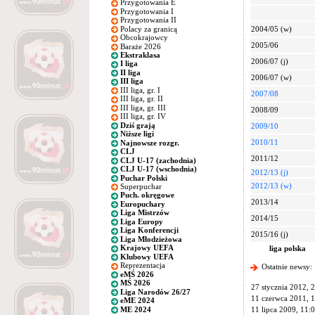
Przygotowania E
Przygotowania I
Przygotowania II
Polacy za granicą
2004/05 (w)
Obcokrajowcy
2005/06
Baraże 2026
Ekstraklasa
2006/07 (j)
I liga
II liga
2006/07 (w)
III liga
III liga, gr. I
2007/08
III liga, gr. II
III liga, gr. III
2008/09
III liga, gr. IV
Dziś grają
2009/10
Niższe ligi
2010/11
Najnowsze rozgr.
CLJ
2011/12
CLJ U-17 (zachodnia)
CLJ U-17 (wschodnia)
2012/13 (j)
Puchar Polski
2012/13 (w)
Superpuchar
Puch. okręgowe
2013/14
Europuchary
Liga Mistrzów
2014/15
Liga Europy
Liga Konferencji
2015/16 (j)
Liga Młodzieżowa
Krajowy UEFA
liga polska
Klubowy UEFA
Reprezentacja
Ostatnie newsy:
eMŚ 2026
MŚ 2026
27 stycznia 2012, 
Liga Narodów 26/27
11 czerwca 2011, 
eME 2024
ME 2024
11 lipca 2009, 11: