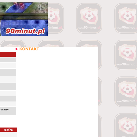
ujeczny
trofea