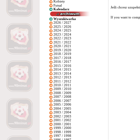
Kobiety
Futsal
Jeśli chcesz uzupeł
Kalendarz
If you want to compl
Wyszukiwarka
2026 / 2027
2025 / 2026
2024 / 2025
2023 / 2024
2022 / 2023
2021 / 2022
2020 / 2021
2019 / 2020
2018 / 2019
2017 / 2018
2016 / 2017
2015 / 2016
2014 / 2015
2013 / 2014
2012 / 2013
2011 / 2012
2010 / 2011
2009 / 2010
2008 / 2009
2007 / 2008
2006 / 2007
2005 / 2006
2004 / 2005
2003 / 2004
2002 / 2003
2001 / 2002
2000 / 2001
1999 / 2000
1998 / 1999
1997 / 1998
1996 / 1997