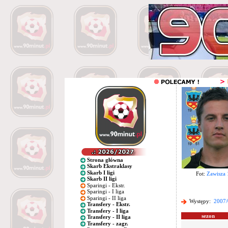
Strona główna
Skarb Ekstraklasy
Skarb I ligi
Fot:
Zawisza
Skarb II ligi
Sparingi - Ekstr.
Sparingi - I liga
Sparingi - II liga
Występy:
2007/
Transfery - Ekstr.
Transfery - I liga
sezon
Transfery - II liga
Transfery - zagr.