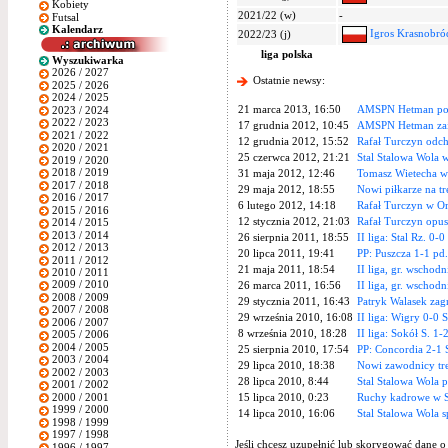
Kobiety
2021/22 (w)
-
Futsal
Kalendarz
Igros Krasnobró
2022/23 (j)
liga polska
Wyszukiwarka
2026 / 2027
Ostatnie newsy:
2025 / 2026
2024 / 2025
21 marca 2013, 16:50
AMSPN Hetman poz
2023 / 2024
2022 / 2023
17 grudnia 2012, 10:45
AMSPN Hetman zai
2021 / 2022
12 grudnia 2012, 15:52
Rafał Turczyn odch
2020 / 2021
25 czerwca 2012, 21:21
Stal Stalowa Wola 
2019 / 2020
2018 / 2019
31 maja 2012, 12:46
Tomasz Wietecha w 
2017 / 2018
29 maja 2012, 18:55
Nowi piłkarze na tr
2016 / 2017
6 lutego 2012, 14:18
Rafał Turczyn w O
2015 / 2016
12 stycznia 2012, 21:03
Rafał Turczyn opus
2014 / 2015
2013 / 2014
26 sierpnia 2011, 18:55
II liga: Stal Rz. 0-0
2012 / 2013
20 lipca 2011, 19:41
PP: Puszcza 1-1 pd. 
2011 / 2012
21 maja 2011, 18:54
II liga, gr. wschodn
2010 / 2011
2009 / 2010
26 marca 2011, 16:56
II liga, gr. wschodn
2008 / 2009
29 stycznia 2011, 16:43
Patryk Walasek zagr
2007 / 2008
29 września 2010, 16:08
II liga: Wigry 0-0 S
2006 / 2007
8 września 2010, 18:28
II liga: Sokół S. 1-2
2005 / 2006
2004 / 2005
25 sierpnia 2010, 17:54
PP: Concordia 2-1 S
2003 / 2004
29 lipca 2010, 18:38
Nowi zawodnicy tre
2002 / 2003
28 lipca 2010, 8:44
Stal Stalowa Wola 
2001 / 2002
2000 / 2001
15 lipca 2010, 0:23
Ruchy kadrowe w St
1999 / 2000
14 lipca 2010, 16:06
Stal Stalowa Wola 
1998 / 1999
1997 / 1998
Jeśli chcesz uzupełnić lub skorygować dane o
1996 / 1997