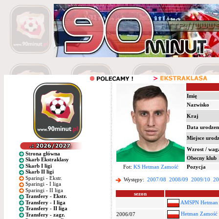
Imię
Nazwisko
Kraj
Data urodzen
Miejsce urod
Wzrost / wag
Strona główna
Obecny klub
Skarb Ekstraklasy
Skarb I ligi
Fot:
KS Hetman Zamość
Pozycja
Skarb II ligi
Sparingi - Ekstr.
Występy:
2007/08
2008/09
2009/10
20
Sparingi - I liga
Sparingi - II liga
sezon
Transfery - Ekstr.
Transfery - I liga
AMSPN Hetman 
Transfery - II liga
Hetman Zamość
2006/07
Transfery - zagr.