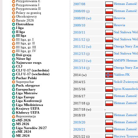
Przygotowania E
Hetman Zamość
2007/08
Przygotowania I
Przygotowania II
Hetman Zamość
2008/09 (j)
Polacy za granicą
Obcokrajowcy
Resovia
2008/09 (w)
Baraże 2026
Ekstraklasa
Resovia
2009/10
I liga
II liga
Stal Stalowa Wol
2010/11
III liga
Stal Stalowa Wol
III liga, gr. I
2011/12 (j)
III liga, gr. II
Omega Stary Za
2011/12 (w)
III liga, gr. III
III liga, gr. IV
Stal Stalowa Wol
2012/13 (j)
Dziś grają
Niższe ligi
AMSPN Hetman
2012/13 (w)
Najnowsze rozgr.
CLJ
Omega Stary Za
2013/14 (j)
CLJ U-17 (zachodnia)
CLJ U-17 (wschodnia)
Valdres FK
2014 (w)
Puchar Polski
Superpuchar
Sokół Zwierzyni
2014/15
Puch. okręgowe
Igros Krasnobró
2015/16
Europuchary
Liga Mistrzów
Hetman Zamość
2016/17
Liga Europy
Liga Konferencji
Hetman Zamość
2017/18 (j)
Liga Młodzieżowa
Krajowy UEFA
2017/18 (w)
-
Klubowy UEFA
Hetman Zamość
2018/19
Reprezentacja
eMŚ 2026
Hetman Zamość
2019/20
MŚ 2026
Liga Narodów 26/27
Hetman Zamość
2020/21
eME 2024
ME 2024
Huczwa Tyszow
2021/22 (j)