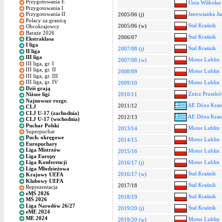
Przygotowania E
Unia Wilkołaz
Przygotowania I
Janowianka Ja
Przygotowania II
2005/06 (j)
Polacy za granicą
Stal Kraśnik
2005/06 (w)
Obcokrajowcy
Baraże 2026
Stal Kraśnik
2006/07
Ekstraklasa
I liga
Stal Kraśnik
2007/08 (j)
II liga
III liga
Motor Lublin
2007/08 (w)
III liga, gr. I
III liga, gr. II
Motor Lublin
2008/09
III liga, gr. III
III liga, gr. IV
Motor Lublin
2009/10
Dziś grają
Znicz Pruszk
2010/11
Niższe ligi
Najnowsze rozgr.
AE Dóxa Kran
2011/12
CLJ
CLJ U-17 (zachodnia)
AE Dóxa Kran
2012/13
CLJ U-17 (wschodnia)
Puchar Polski
Motor Lublin
2013/14
Superpuchar
Puch. okręgowe
Motor Lublin
2014/15
Europuchary
Liga Mistrzów
Motor Lublin
2015/16
Liga Europy
Motor Lublin
Liga Konferencji
2016/17 (j)
Liga Młodzieżowa
Stal Kraśnik
2016/17 (w)
Krajowy UEFA
Klubowy UEFA
Stal Kraśnik
2017/18
Reprezentacja
eMŚ 2026
Stal Kraśnik
2018/19
MŚ 2026
Liga Narodów 26/27
Stal Kraśnik
2019/20 (j)
eME 2024
ME 2024
Motor Lublin
2019/20 (w)