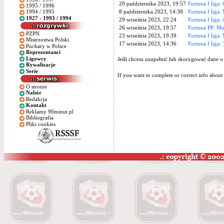
20 października 2023, 19:57
Fortuna I liga
1995 / 1996
8 października 2023, 14:38
Fortuna I liga
1994 / 1995
1927 - 1993 / 1994
29 września 2023, 22:24
Fortuna I liga:
26 września 2023, 19:57
Fortuna PP: Mo
PZPN
23 września 2023, 19:39
Fortuna I liga:
Mistrzostwa Polski
17 września 2023, 14:36
Fortuna I liga
Puchary w Polsce
Reprezentanci
Ligowcy
Jeśli chcesz uzupełnić lub skorygować dane o
Rywalizacje
Serie
If you want to complete or correct info about 
O stronie
Nabór
Redakcja
Kontakt
Reklamy 90minut.pl
Bibliografia
Pliki cookies