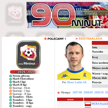
Imię
Nazwisko
Kraj
Data urodzen
Miejsce urod
Wzrost / wag
Strona główna
Obecny klub
Skarb Ekstraklasy
Skarb I ligi
Fot:
Motor Lublin SA
Pozycja
Skarb II ligi
Sparingi - Ekstr.
Sparingi - I liga
Występy:
2007/08
2008/09
2009/10
20
Sparingi - II liga
Transfery - Ekstr.
sezon
Transfery - I liga
Transfery - II liga
MUKS Kraśnik
Transfery - zagr.