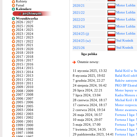
Kobiety
Futsal
Motor Lublin
2020/21
Kalendarz
Motor Lublin
2021/22
Wyszukiwarka
Motor Lublin
2022/23
2026 / 2027
2025 / 2026
Motor Lublin
2023/24
2024 / 2025
Motor Lublin
2023 / 2024
2024/25 (j)
2022 / 2023
Stal Kraśnik
2024/25 (w)
2021 / 2022
2020 / 2021
Stal Kraśnik
2025/26
2019 / 2020
2018 / 2019
liga polska
2017 / 2018
2016 / 2017
Ostatnie newsy:
2015 / 2016
2014 / 2015
11 stycznia 2025, 13:32
Rafał Król w St
2013 / 2014
8 stycznia 2025, 19:02
Rafał Król odc
2012 / 2013
2011 / 2012
7 grudnia 2024, 22:27
Raków zatrzym
2010 / 2011
24 sierpnia 2024, 16:42
PKO BP Ekstrak
2009 / 2010
26 lipca 2024, 22:21
Motor lepszy w
2008 / 2009
2007 / 2008
7 lipca 2024, 13:04
Kadra Motoru 
2006 / 2007
28 czerwca 2024, 18:17
Michał Król i R
2005 / 2006
17 czerwca 2024, 18:17
Motor rozpoczą
2004 / 2005
2 czerwca 2024, 19:54
Motor awansowa
2003 / 2004
2002 / 2003
26 maja 2024, 16:57
Fortuna I liga:
2001 / 2002
10 maja 2024, 20:07
Fortuna I liga:
2000 / 2001
5 maja 2024, 17:00
Fortuna I liga:
1999 / 2000
1998 / 1999
7 kwietnia 2024, 14:35
Fortuna I liga:
1997 / 1998
29 października 2023, 14:41
Fortuna I liga:
1996 / 1997