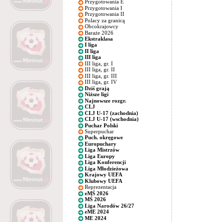
Przygotowania E
Przygotowania I
Przygotowania II
Polacy za granicą
Obcokrajowcy
Baraże 2026
Ekstraklasa
I liga
II liga
III liga
III liga, gr. I
III liga, gr. II
III liga, gr. III
III liga, gr. IV
Dziś grają
Niższe ligi
Najnowsze rozgr.
CLJ
CLJ U-17 (zachodnia)
CLJ U-17 (wschodnia)
Puchar Polski
Superpuchar
Puch. okręgowe
Europuchary
Liga Mistrzów
Liga Europy
Liga Konferencji
Liga Młodzieżowa
Krajowy UEFA
Klubowy UEFA
Reprezentacja
eMŚ 2026
MŚ 2026
Liga Narodów 26/27
eME 2024
ME 2024