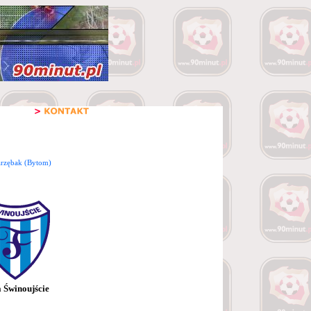
arzębak (Bytom)
a Świnoujście