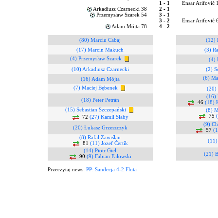
1 - 1
Ensar Arifović 
Arkadiusz Czarnecki 38
2 - 1
Przemysław Szarek 54
3 - 1
3 - 2
Ensar Arifović 
Adam Mójta 78
4 - 2
(80) Marcin Cabaj
(12)
(17) Marcin Makuch
(3) R
(4) Przemysław Szarek
(4) 
(10) Arkadiusz Czarnecki
(2) S
(6) Ma
(16) Adam Mójta
(7) Maciej Bębenek
(20)
(16)
(18) Peter Petrán
46
(18) 
(15) Sebastian Szczepański
(8) 
75
72
(27) Kamil Słaby
(9) Ch
(20) Łukasz Grzeszczyk
57
(
(8) Rafał Zawiślan
(11)
81
(11) Jozef Čertík
(14) Piotr Giel
(21) B
90
(9) Fabian Fałowski
Przeczytaj news:
PP: Sandecja 4-2 Flota