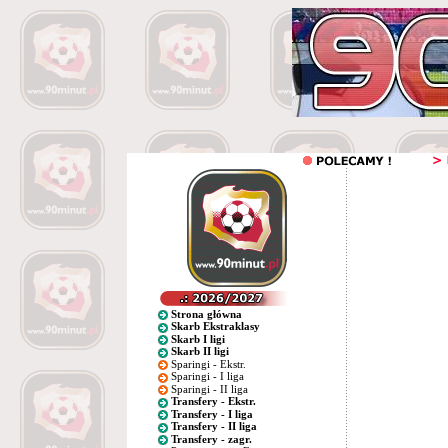
Strona główna
Skarb Ekstraklasy
Skarb I ligi
Skarb II ligi
Sparingi - Ekstr.
Sparingi - I liga
Sparingi - II liga
Transfery - Ekstr.
Transfery - I liga
Transfery - II liga
Transfery - zagr.