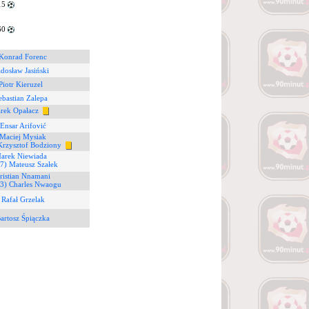
15
60
 Konrad Forenc
adosław Jasiński
Piotr Kieruzel
ebastian Zalepa
rek Opałacz
 Ensar Arifović
 Maciej Mysiak
Krzysztof Bodziony
Marek Niewiada
(7) Mateusz Szałek
ristian Nnamani
13) Charles Nwaogu
 Rafał Grzelak
artosz Śpiączka