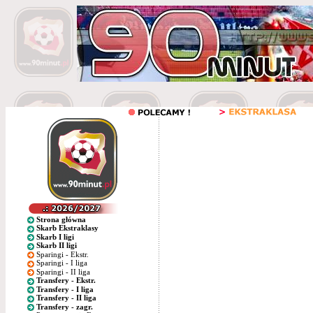
Strona główna
Skarb Ekstraklasy
Skarb I ligi
Skarb II ligi
Sparingi - Ekstr.
Sparingi - I liga
Sparingi - II liga
Transfery - Ekstr.
Transfery - I liga
Transfery - II liga
Transfery - zagr.