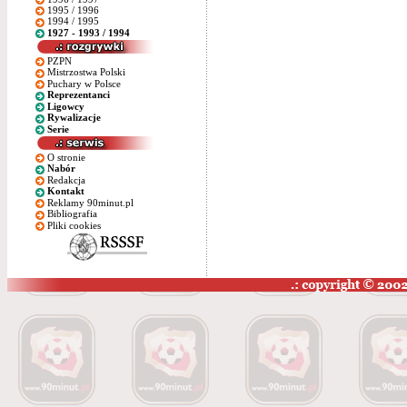
1995 / 1996
1994 / 1995
1927 - 1993 / 1994
PZPN
Mistrzostwa Polski
Puchary w Polsce
Reprezentanci
Ligowcy
Rywalizacje
Serie
O stronie
Nabór
Redakcja
Kontakt
Reklamy 90minut.pl
Bibliografia
Pliki cookies