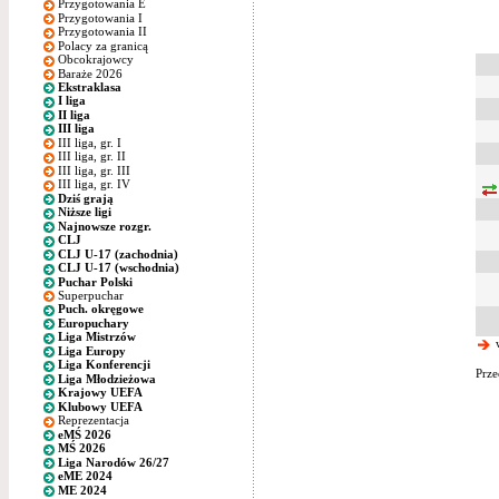
Przygotowania E
Przygotowania I
Przygotowania II
Polacy za granicą
Obcokrajowcy
Baraże 2026
Ekstraklasa
I liga
II liga
III liga
III liga, gr. I
III liga, gr. II
III liga, gr. III
III liga, gr. IV
Dziś grają
Niższe ligi
Najnowsze rozgr.
CLJ
CLJ U-17 (zachodnia)
CLJ U-17 (wschodnia)
Puchar Polski
Superpuchar
Puch. okręgowe
Europuchary
Liga Mistrzów
w
Liga Europy
Liga Konferencji
Prze
Liga Młodzieżowa
Krajowy UEFA
Klubowy UEFA
Reprezentacja
eMŚ 2026
MŚ 2026
Liga Narodów 26/27
eME 2024
ME 2024