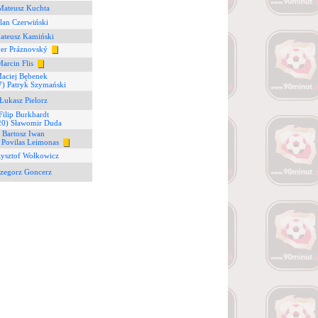
Mateusz Kuchta
lan Czerwiński
ateusz Kamiński
ver Práznovský
Marcin Flis
Maciej Bębenek
7) Patryk Szymański
Łukasz Pielorz
Filip Burkhardt
20) Sławomir Duda
 Bartosz Iwan
 Povilas Leimonas
zysztof Wołkowicz
rzegorz Goncerz