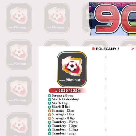
Strona główna
Skarb Ekstraklasy
Skarb I ligi
Skarb II ligi
Sparingi - Ekstr.
Sparingi - I liga
Sparingi - II liga
Transfery - Ekstr.
Transfery - I liga
Transfery - II liga
Transfery - zagr.