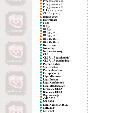
Przygotowania E
Przygotowania I
Przygotowania II
Polacy za granicą
Obcokrajowcy
Baraże 2026
Ekstraklasa
I liga
II liga
III liga
III liga, gr. I
III liga, gr. II
III liga, gr. III
III liga, gr. IV
Dziś grają
Niższe ligi
Najnowsze rozgr.
CLJ
CLJ U-17 (zachodnia)
CLJ U-17 (wschodnia)
Puchar Polski
Superpuchar
Puch. okręgowe
Europuchary
Liga Mistrzów
Liga Europy
Liga Konferencji
Liga Młodzieżowa
Krajowy UEFA
Klubowy UEFA
Reprezentacja
eMŚ 2026
MŚ 2026
Liga Narodów 26/27
eME 2024
ME 2024