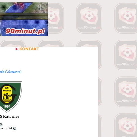
ech (Warszawa)
S Katowice
owicz 24