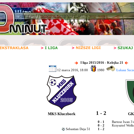
I liga 2015/2016 - Kolejka 21
12 marca 2016, 18:00
1980
Łukasz Szcz
1 - 2
MKS Kluczbork
GK
0 - 1
Bartosz Iwan 3
0 - 2
Krzysztof Wołk
Sebastian Deja 51
1 - 2