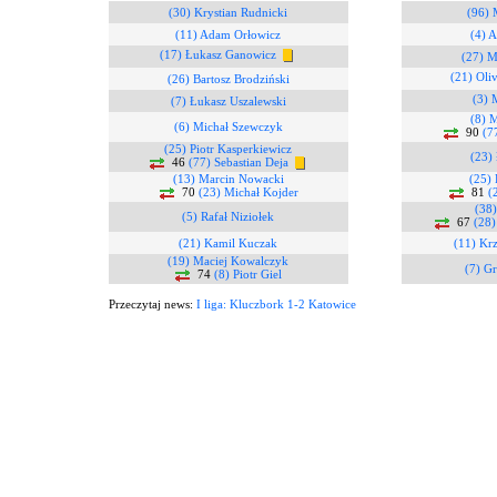
(30) Krystian Rudnicki
(96) 
(11) Adam Orłowicz
(4) A
(17) Łukasz Ganowicz
(27) M
(21) Oli
(26) Bartosz Brodziński
(3) 
(7) Łukasz Uszalewski
(8) 
(6) Michał Szewczyk
90
(7
(25) Piotr Kasperkiewicz
(23) 
46
(77) Sebastian Deja
(13) Marcin Nowacki
(25) 
70
(23) Michał Kojder
81
(
(38)
(5) Rafał Niziołek
67
(28)
(21) Kamil Kuczak
(11) Kr
(19) Maciej Kowalczyk
(7) G
74
(8) Piotr Giel
Przeczytaj news:
I liga: Kluczbork 1-2 Katowice