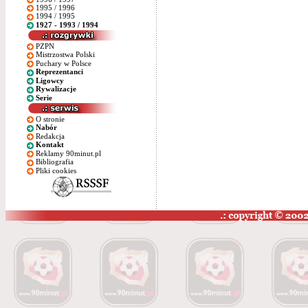
1995 / 1996
1994 / 1995
1927 - 1993 / 1994
PZPN
Mistrzostwa Polski
Puchary w Polsce
Reprezentanci
Ligowcy
Rywalizacje
Serie
O stronie
Nabór
Redakcja
Kontakt
Reklamy 90minut.pl
Bibliografia
Pliki cookies