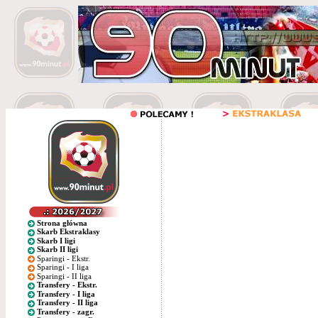
Strona główna
Skarb Ekstraklasy
Skarb I ligi
Skarb II ligi
Sparingi - Ekstr.
Sparingi - I liga
Sparingi - II liga
Transfery - Ekstr.
Transfery - I liga
Transfery - II liga
Transfery - zagr.