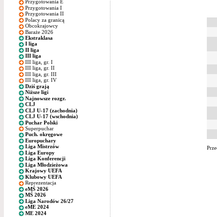
Przygotowania E
Przygotowania I
Przygotowania II
Polacy za granicą
Obcokrajowcy
Baraże 2026
Ekstraklasa
I liga
II liga
III liga
III liga, gr. I
III liga, gr. II
III liga, gr. III
III liga, gr. IV
Dziś grają
Niższe ligi
Najnowsze rozgr.
CLJ
CLJ U-17 (zachodnia)
CLJ U-17 (wschodnia)
Puchar Polski
Superpuchar
Puch. okręgowe
Europuchary
Liga Mistrzów
Prze
Liga Europy
Liga Konferencji
Liga Młodzieżowa
Krajowy UEFA
Klubowy UEFA
Reprezentacja
eMŚ 2026
MŚ 2026
Liga Narodów 26/27
eME 2024
ME 2024