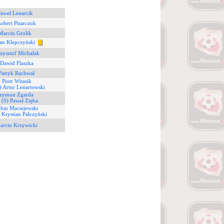
Paweł Lenarcik
obert Pisarczuk
Marcin Grolik
ian Klepczyński
zysztof Michalak
 Dawid Flaszka
Patryk Rachwał
 Piotr Witasik
) Artur Lenartowski
Szymon Zgarda
1
(9) Paweł Zięba
lbin Maciejewski
 Krystian Pałczyński
arcin Krzywicki