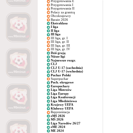
Przygotowania E
Przygotowania I
Przygotowania II
Polacy za granicą
Obcokrajowcy
Baraże 2026
Ekstraklasa
I liga
II liga
III liga
III liga, gr. I
III liga, gr. II
III liga, gr. III
III liga, gr. IV
Dziś grają
Niższe ligi
Najnowsze rozgr.
CLJ
CLJ U-17 (zachodnia)
CLJ U-17 (wschodnia)
Puchar Polski
Superpuchar
Puch. okręgowe
Europuchary
Liga Mistrzów
Liga Europy
Liga Konferencji
Liga Młodzieżowa
Krajowy UEFA
Klubowy UEFA
Reprezentacja
eMŚ 2026
MŚ 2026
Liga Narodów 26/27
eME 2024
ME 2024