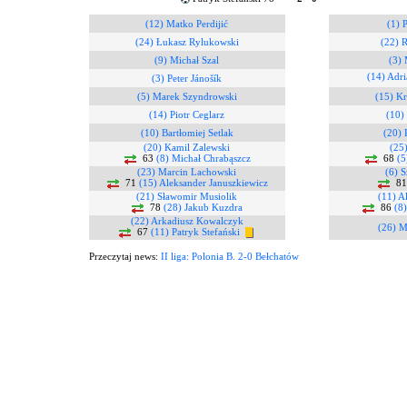
(12) Matko Perdijić
(1) 
(24) Łukasz Rylukowski
(22) R
(9) Michał Szal
(3) 
(14) Adr
(3) Peter Jánošík
(5) Marek Szyndrowski
(15) Kr
(14) Piotr Ceglarz
(10)
(10) Bartłomiej Setlak
(20) 
(20) Kamil Zalewski
(25)
63
(8) Michał Chrabąszcz
68
(5
(23) Marcin Lachowski
(6) 
71
(15) Aleksander Januszkiewicz
8
(21) Sławomir Musiolik
(11) A
78
(28) Jakub Kuzdra
86
(8)
(22) Arkadiusz Kowalczyk
(26) M
67
(11) Patryk Stefański
Przeczytaj news:
II liga: Polonia B. 2-0 Bełchatów