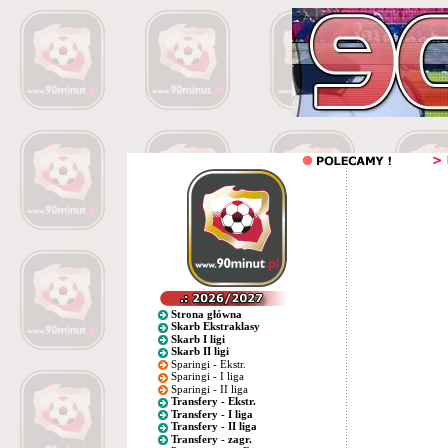
Strona główna
Skarb Ekstraklasy
Skarb I ligi
Skarb II ligi
Sparingi - Ekstr.
Sparingi - I liga
Sparingi - II liga
Transfery - Ekstr.
Transfery - I liga
Transfery - II liga
Transfery - zagr.