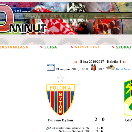
II liga 2016/2017 - Kolejka 4
19 sierpnia 2016, 18:00
1013
Rafał Sawic
2 - 0
Polonia Bytom
GKS
Aleksander Januszkiewicz 76
1 - 0
Patryk Stefański 78
2 - 0