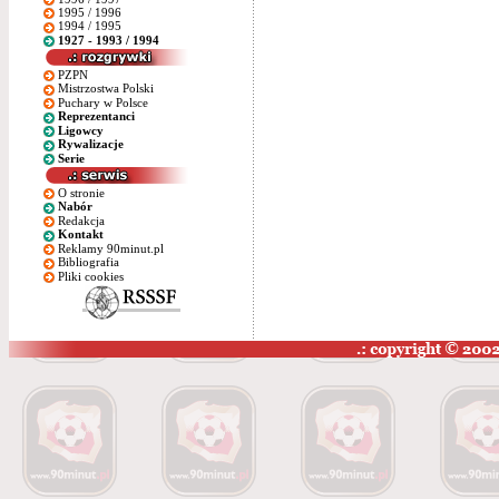
1995 / 1996
1994 / 1995
1927 - 1993 / 1994
PZPN
Mistrzostwa Polski
Puchary w Polsce
Reprezentanci
Ligowcy
Rywalizacje
Serie
O stronie
Nabór
Redakcja
Kontakt
Reklamy 90minut.pl
Bibliografia
Pliki cookies