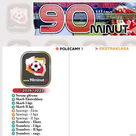
Strona główna
Skarb Ekstraklasy
Skarb I ligi
Skarb II ligi
Sparingi - Ekstr.
Sparingi - I liga
Sparingi - II liga
Transfery - Ekstr.
Transfery - I liga
Transfery - II liga
Transfery - zagr.