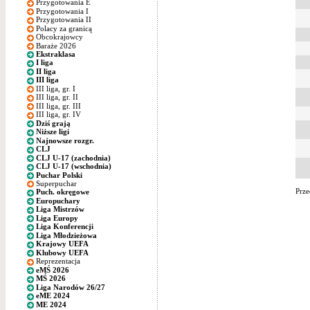
Przygotowania E
Przygotowania I
Przygotowania II
Polacy za granicą
Obcokrajowcy
Baraże 2026
Ekstraklasa
I liga
II liga
III liga
III liga, gr. I
III liga, gr. II
III liga, gr. III
III liga, gr. IV
Dziś grają
Niższe ligi
Najnowsze rozgr.
CLJ
CLJ U-17 (zachodnia)
CLJ U-17 (wschodnia)
Puchar Polski
Superpuchar
Prze
Puch. okręgowe
Europuchary
Liga Mistrzów
Liga Europy
Liga Konferencji
Liga Młodzieżowa
Krajowy UEFA
Klubowy UEFA
Reprezentacja
eMŚ 2026
MŚ 2026
Liga Narodów 26/27
eME 2024
ME 2024