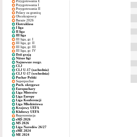
Przygotowania E
Przygotowania I
Przygotowania II
Polacy za granicą
Obcokrajowcy
Baraże 2026
Ekstraklasa
I liga
II liga
III liga
III liga, gr. I
III liga, gr. II
III liga, gr. III
III liga, gr. IV
Dziś grają
Niższe ligi
Najnowsze rozgr.
CLJ
CLJ U-17 (zachodnia)
CLJ U-17 (wschodnia)
Puchar Polski
Superpuchar
Puch. okręgowe
Europuchary
Liga Mistrzów
Liga Europy
Liga Konferencji
Liga Młodzieżowa
Krajowy UEFA
Klubowy UEFA
Reprezentacja
eMŚ 2026
MŚ 2026
Liga Narodów 26/27
eME 2024
ME 2024