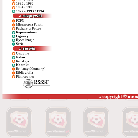
1995 / 1996
1994 / 1995
1927 - 1993 / 1994
PZPN
Mistrzostwa Polski
Puchary w Polsce
Reprezentanci
Ligowcy
Rywalizacje
Serie
O stronie
Nabór
Redakcja
Kontakt
Reklamy 90minut.pl
Bibliografia
Pliki cookies