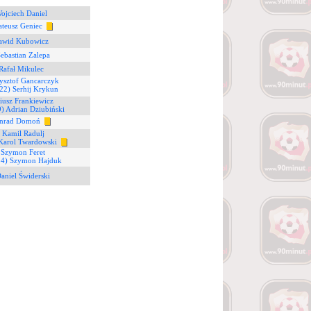
ojciech Daniel
teusz Geniec
awid Kubowicz
Sebastian Zalepa
Rafał Mikulec
ysztof Gancarczyk
22) Serhij Krykun
iusz Frankiewicz
9) Adrian Dziubiński
onrad Domoń
 Kamil Radulj
Karol Twardowski
 Szymon Feret
24) Szymon Hajduk
aniel Świderski