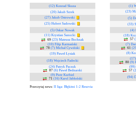
(12) Konrad Skuza
(1) W
(23) Ma
(20) Jakub Szrek
(27) Jakub Ostrowski
(5) D
(25) Hubert Sadowski
(33) 
(5) Oskar Nowak
(4) 
(11) Krystian Sanocki
(18) Krz
57
(
69
(23) Mateusz Bochnak
(10) Filip Karmański
(7) Dar
78
(7) Michał Cywiński
61
(2
(8) K
(19) Paweł Łysiak
(17)
(18) Wojciech Fadecki
80
(9) 
(24) Patryk Paczuk
(99)
87
(6) Paweł Bednarski
57
(
(9) Piotr Kurbiel
(94) D
71
(16) Karol Jabłoński
Przeczytaj news:
II liga: Błękitni 1-2 Resovia