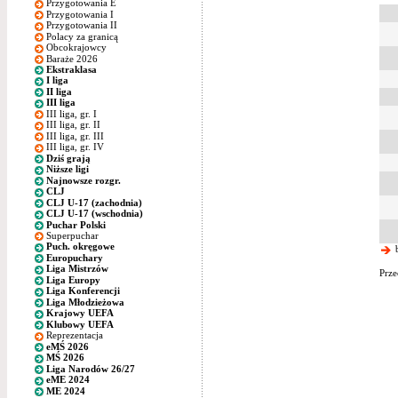
Przygotowania E
Przygotowania I
Przygotowania II
Polacy za granicą
Obcokrajowcy
Baraże 2026
Ekstraklasa
I liga
II liga
III liga
III liga, gr. I
III liga, gr. II
III liga, gr. III
III liga, gr. IV
Dziś grają
Niższe ligi
Najnowsze rozgr.
CLJ
CLJ U-17 (zachodnia)
CLJ U-17 (wschodnia)
Puchar Polski
Superpuchar
Puch. okręgowe
b
Europuchary
Liga Mistrzów
Prze
Liga Europy
Liga Konferencji
Liga Młodzieżowa
Krajowy UEFA
Klubowy UEFA
Reprezentacja
eMŚ 2026
MŚ 2026
Liga Narodów 26/27
eME 2024
ME 2024