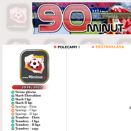
Strona główna
Skarb Ekstraklasy
Skarb I ligi
Skarb II ligi
Sparingi - Ekstr.
Sparingi - I liga
Sparingi - II liga
Transfery - Ekstr.
Transfery - I liga
Transfery - II liga
Transfery - zagr.