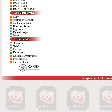
1995 / 1996
1994 / 1995
1927 - 1993 / 1994
PZPN
Mistrzostwa Polski
Puchary w Polsce
Reprezentanci
Ligowcy
Rywalizacje
Serie
O stronie
Nabór
Redakcja
Kontakt
Reklamy 90minut.pl
Bibliografia
Pliki cookies