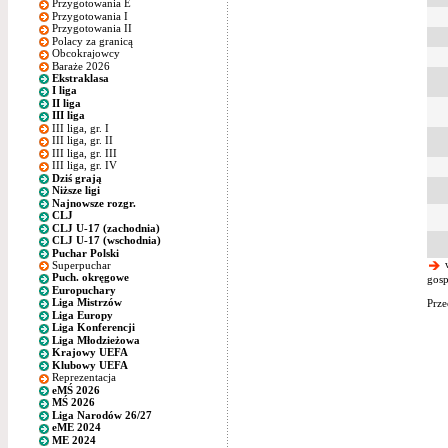
Przygotowania E
Przygotowania I
Przygotowania II
Polacy za granicą
Obcokrajowcy
Baraże 2026
Ekstraklasa
I liga
II liga
III liga
III liga, gr. I
III liga, gr. II
III liga, gr. III
III liga, gr. IV
Dziś grają
Niższe ligi
Najnowsze rozgr.
CLJ
CLJ U-17 (zachodnia)
CLJ U-17 (wschodnia)
Puchar Polski
w
Superpuchar
Puch. okręgowe
gosp
Europuchary
Liga Mistrzów
Prze
Liga Europy
Liga Konferencji
Liga Młodzieżowa
Krajowy UEFA
Klubowy UEFA
Reprezentacja
eMŚ 2026
MŚ 2026
Liga Narodów 26/27
eME 2024
ME 2024