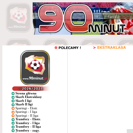
Strona główna
Skarb Ekstraklasy
Skarb I ligi
Skarb II ligi
Sparingi - Ekstr.
Sparingi - I liga
Sparingi - II liga
Transfery - Ekstr.
Transfery - I liga
Transfery - II liga
Transfery - zagr.