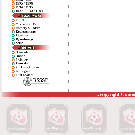
1995 / 1996
1994 / 1995
1927 - 1993 / 1994
PZPN
Mistrzostwa Polski
Puchary w Polsce
Reprezentanci
Ligowcy
Rywalizacje
Serie
O stronie
Nabór
Redakcja
Kontakt
Reklamy 90minut.pl
Bibliografia
Pliki cookies