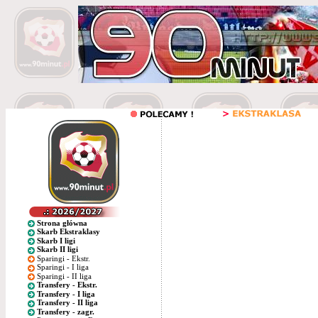
Strona główna
Skarb Ekstraklasy
Skarb I ligi
Skarb II ligi
Sparingi - Ekstr.
Sparingi - I liga
Sparingi - II liga
Transfery - Ekstr.
Transfery - I liga
Transfery - II liga
Transfery - zagr.