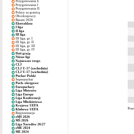
Przygotowania E
Przygotowania I
Przygotowania II
Polacy za granicą
Obcokrajowcy
Baraże 2026
Ekstraklasa
I liga
II liga
III liga
III liga, gr. I
III liga, gr. II
III liga, gr. III
III liga, gr. IV
Dziś grają
Niższe ligi
Najnowsze rozgr.
CLJ
CLJ U-17 (zachodnia)
CLJ U-17 (wschodnia)
Puchar Polski
Superpuchar
Puch. okręgowe
Europuchary
Liga Mistrzów
Liga Europy
Liga Konferencji
Liga Młodzieżowa
Krajowy UEFA
Prze
Klubowy UEFA
Reprezentacja
eMŚ 2026
MŚ 2026
Liga Narodów 26/27
eME 2024
ME 2024