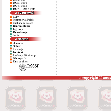
1995 / 1996
1994 / 1995
1927 - 1993 / 1994
PZPN
Mistrzostwa Polski
Puchary w Polsce
Reprezentanci
Ligowcy
Rywalizacje
Serie
O stronie
Nabór
Redakcja
Kontakt
Reklamy 90minut.pl
Bibliografia
Pliki cookies