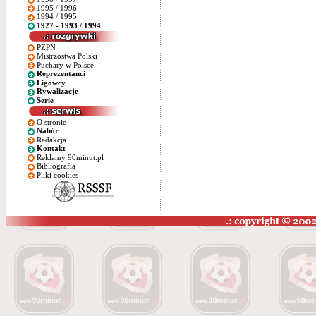
1995 / 1996
1994 / 1995
1927 - 1993 / 1994
PZPN
Mistrzostwa Polski
Puchary w Polsce
Reprezentanci
Ligowcy
Rywalizacje
Serie
O stronie
Nabór
Redakcja
Kontakt
Reklamy 90minut.pl
Bibliografia
Pliki cookies