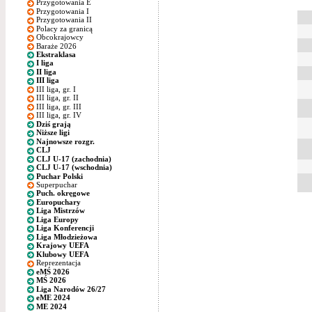
Przygotowania E
Przygotowania I
Przygotowania II
Polacy za granicą
Obcokrajowcy
Baraże 2026
Ekstraklasa
I liga
II liga
III liga
III liga, gr. I
III liga, gr. II
III liga, gr. III
III liga, gr. IV
Dziś grają
Niższe ligi
Najnowsze rozgr.
CLJ
CLJ U-17 (zachodnia)
CLJ U-17 (wschodnia)
Puchar Polski
Superpuchar
Puch. okręgowe
Europuchary
Liga Mistrzów
Liga Europy
Liga Konferencji
Liga Młodzieżowa
Krajowy UEFA
Klubowy UEFA
Reprezentacja
eMŚ 2026
MŚ 2026
Liga Narodów 26/27
eME 2024
ME 2024