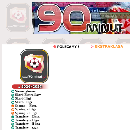
Strona główna
Skarb Ekstraklasy
Skarb I ligi
Skarb II ligi
Sparingi - Ekstr.
Sparingi - I liga
Sparingi - II liga
Transfery - Ekstr.
Transfery - I liga
Transfery - II liga
Transfery - zagr.