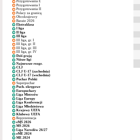
Przygotowania E
Przygotowania I
Przygotowania II
Polacy za granicą
Obcokrajowcy
Baraże 2026
Ekstraklasa
I liga
II liga
III liga
III liga, gr. I
III liga, gr. II
III liga, gr. III
III liga, gr. IV
Dziś grają
Niższe ligi
Najnowsze rozgr.
CLJ
CLJ U-17 (zachodnia)
CLJ U-17 (wschodnia)
Puchar Polski
Superpuchar
Puch. okręgowe
Europuchary
Liga Mistrzów
Liga Europy
Liga Konferencji
Liga Młodzieżowa
Krajowy UEFA
Klubowy UEFA
Reprezentacja
eMŚ 2026
MŚ 2026
Liga Narodów 26/27
eME 2024
ME 2024