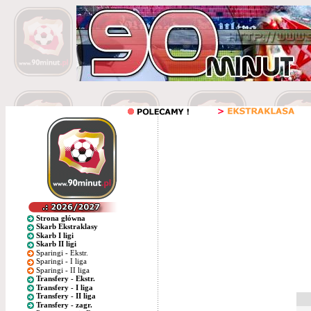
Strona główna
Skarb Ekstraklasy
Skarb I ligi
Skarb II ligi
Sparingi - Ekstr.
Sparingi - I liga
Sparingi - II liga
Transfery - Ekstr.
Transfery - I liga
Transfery - II liga
Transfery - zagr.