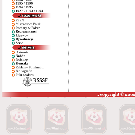
1995 / 1996
1994 / 1995
1927 - 1993 / 1994
PZPN
Mistrzostwa Polski
Puchary w Polsce
Reprezentanci
Ligowcy
Rywalizacje
Serie
O stronie
Nabór
Redakcja
Kontakt
Reklamy 90minut.pl
Bibliografia
Pliki cookies