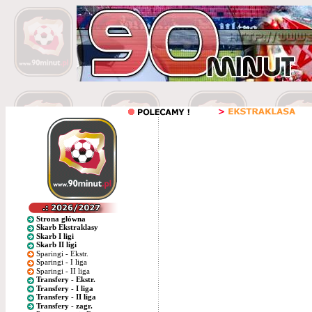
Strona główna
Skarb Ekstraklasy
Skarb I ligi
Skarb II ligi
Sparingi - Ekstr.
Sparingi - I liga
Sparingi - II liga
Transfery - Ekstr.
Transfery - I liga
Transfery - II liga
Transfery - zagr.