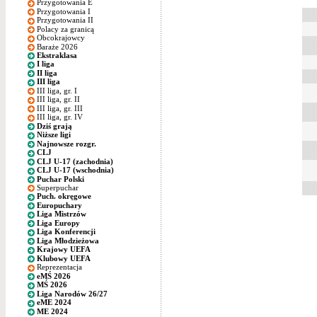
Przygotowania E
Przygotowania I
Przygotowania II
Polacy za granicą
Obcokrajowcy
Baraże 2026
Ekstraklasa
I liga
II liga
III liga
III liga, gr. I
III liga, gr. II
III liga, gr. III
III liga, gr. IV
Dziś grają
Niższe ligi
Najnowsze rozgr.
CLJ
CLJ U-17 (zachodnia)
CLJ U-17 (wschodnia)
Puchar Polski
Superpuchar
Puch. okręgowe
Europuchary
Liga Mistrzów
Liga Europy
Liga Konferencji
Liga Młodzieżowa
Krajowy UEFA
Klubowy UEFA
Reprezentacja
eMŚ 2026
MŚ 2026
Liga Narodów 26/27
eME 2024
ME 2024