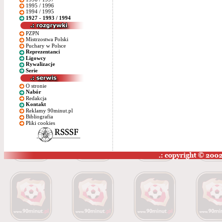
1995 / 1996
1994 / 1995
1927 - 1993 / 1994
PZPN
Mistrzostwa Polski
Puchary w Polsce
Reprezentanci
Ligowcy
Rywalizacje
Serie
O stronie
Nabór
Redakcja
Kontakt
Reklamy 90minut.pl
Bibliografia
Pliki cookies