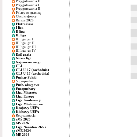
Przygotowania E
Przygotowania I
Przygotowania II
Polacy za granicą
Obcokrajowcy
Baraże 2026
Ekstraklasa
I liga
II liga
III liga
III liga, gr. I
III liga, gr. II
III liga, gr. III
III liga, gr. IV
Dziś grają
Niższe ligi
Najnowsze rozgr.
CLJ
CLJ U-17 (zachodnia)
CLJ U-17 (wschodnia)
Puchar Polski
Superpuchar
Puch. okręgowe
Europuchary
Liga Mistrzów
Liga Europy
Liga Konferencji
Liga Młodzieżowa
Krajowy UEFA
Klubowy UEFA
Reprezentacja
eMŚ 2026
MŚ 2026
Liga Narodów 26/27
eME 2024
ME 2024