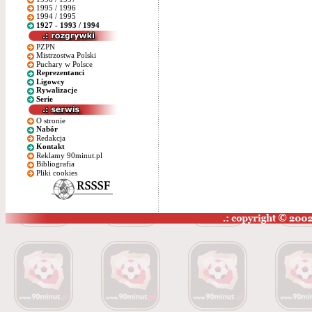
1995 / 1996
1994 / 1995
1927 - 1993 / 1994
PZPN
Mistrzostwa Polski
Puchary w Polsce
Reprezentanci
Ligowcy
Rywalizacje
Serie
O stronie
Nabór
Redakcja
Kontakt
Reklamy 90minut.pl
Bibliografia
Pliki cookies