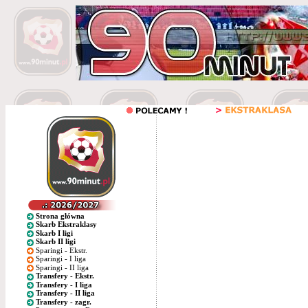
Strona główna
Skarb Ekstraklasy
Skarb I ligi
Skarb II ligi
Sparingi - Ekstr.
Sparingi - I liga
Sparingi - II liga
Transfery - Ekstr.
Transfery - I liga
Transfery - II liga
Transfery - zagr.