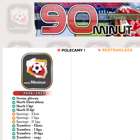
Strona główna
Skarb Ekstraklasy
Skarb I ligi
Skarb II ligi
Sparingi - Ekstr.
Sparingi - I liga
Sparingi - II liga
Transfery - Ekstr.
Transfery - I liga
Transfery - II liga
Transfery - zagr.