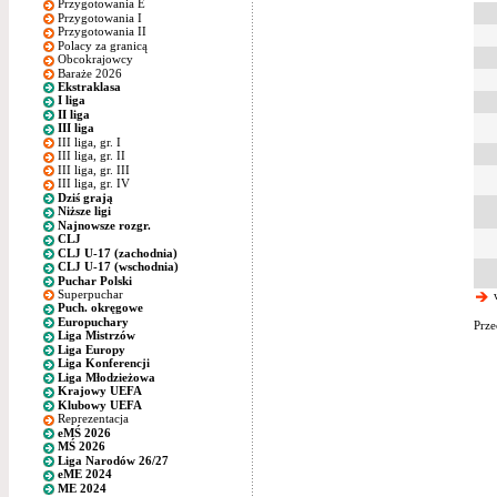
Przygotowania E
Przygotowania I
Przygotowania II
Polacy za granicą
Obcokrajowcy
Baraże 2026
Ekstraklasa
I liga
II liga
III liga
III liga, gr. I
III liga, gr. II
III liga, gr. III
III liga, gr. IV
Dziś grają
Niższe ligi
Najnowsze rozgr.
CLJ
CLJ U-17 (zachodnia)
CLJ U-17 (wschodnia)
Puchar Polski
Superpuchar
w
Puch. okręgowe
Europuchary
Prze
Liga Mistrzów
Liga Europy
Liga Konferencji
Liga Młodzieżowa
Krajowy UEFA
Klubowy UEFA
Reprezentacja
eMŚ 2026
MŚ 2026
Liga Narodów 26/27
eME 2024
ME 2024