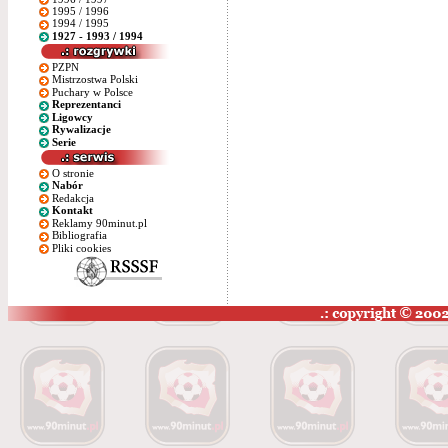
1995 / 1996
1994 / 1995
1927 - 1993 / 1994
PZPN
Mistrzostwa Polski
Puchary w Polsce
Reprezentanci
Ligowcy
Rywalizacje
Serie
O stronie
Nabór
Redakcja
Kontakt
Reklamy 90minut.pl
Bibliografia
Pliki cookies