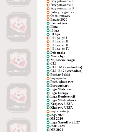
Przygotowania E
Przygotowania I
Przygotowania II
Polacy za granicą
Obcokrajowcy
Baraże 2026
Ekstraklasa
I liga
II liga
III liga
III liga, gr. I
III liga, gr. II
III liga, gr. III
III liga, gr. IV
Dziś grają
Niższe ligi
Najnowsze rozgr.
CLJ
CLJ U-17 (zachodnia)
CLJ U-17 (wschodnia)
Puchar Polski
Superpuchar
Puch. okręgowe
Europuchary
Liga Mistrzów
Liga Europy
Liga Konferencji
Liga Młodzieżowa
Krajowy UEFA
Klubowy UEFA
Reprezentacja
eMŚ 2026
MŚ 2026
Liga Narodów 26/27
eME 2024
ME 2024