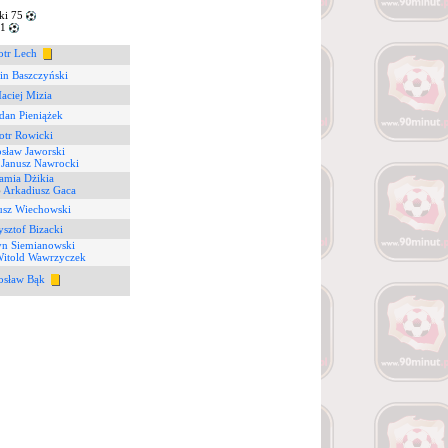
ki 75
81
otr Lech
in Baszczyński
aciej Mizia
dan Pieniążek
otr Rowicki
sław Jaworski
6
Janusz Nawrocki
mia Dżikia
6
Arkadiusz Gaca
usz Wiechowski
sztof Bizacki
yn Siemianowski
itold Wawrzyczek
osław Bąk