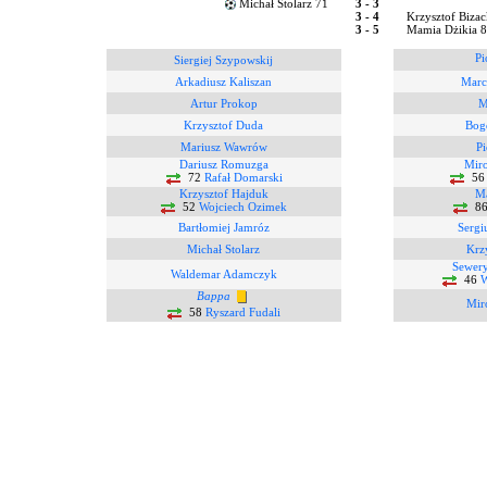
Michał Stolarz 71
3 - 3
3 - 4
Krzysztof Bizac
3 - 5
Mamia Dżikia 
Pi
Siergiej Szypowskij
Arkadiusz Kaliszan
Marc
Artur Prokop
M
Krzysztof Duda
Bog
Mariusz Wawrów
Pi
Dariusz Romuzga
Miro
72
Rafał Domarski
5
Krzysztof Hajduk
Ma
52
Wojciech Ozimek
8
Bartłomiej Jamróz
Sergi
Michał Stolarz
Krzy
Sewer
Waldemar Adamczyk
46
W
Bappa
Mir
58
Ryszard Fudali