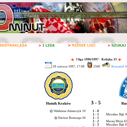
I liga 1996/1997 - Kolejka 33
18 czerwca 1997, 17:00
2500
Krzysztof W
3 - 5
Hutnik Kraków
Ru
Waldemar Adamczyk 10
1 - 0
1 - 1
Mirosław Bąk 
Dariusz Romuzga 44
2 - 1
2 - 2
Maciej Mizia 62
2 - 3
Mirosław Bąk 