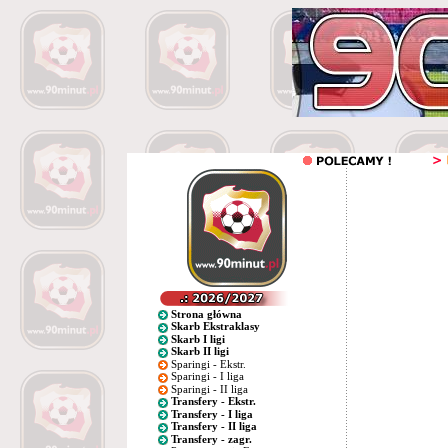
Strona główna
Skarb Ekstraklasy
Skarb I ligi
Skarb II ligi
Sparingi - Ekstr.
Sparingi - I liga
Sparingi - II liga
Transfery - Ekstr.
Transfery - I liga
Transfery - II liga
Transfery - zagr.