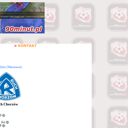
ylot (Warszawa)
ch Chorzów
40
 (k)
68