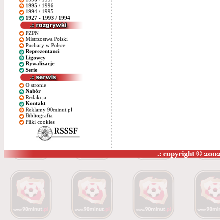
1995 / 1996
1994 / 1995
1927 - 1993 / 1994
PZPN
Mistrzostwa Polski
Puchary w Polsce
Reprezentanci
Ligowcy
Rywalizacje
Serie
O stronie
Nabór
Redakcja
Kontakt
Reklamy 90minut.pl
Bibliografia
Pliki cookies