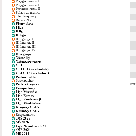
Przygotowania E
Przygotowania I
Przygotowania II
Polacy za granicą
Obcokrajowcy
Baraże 2026
Ekstraklasa
I liga
II liga
III liga
III liga, gr. I
III liga, gr. II
III liga, gr. III
III liga, gr. IV
Dziś grają
Niższe ligi
Najnowsze rozgr.
CLJ
CLJ U-17 (zachodnia)
CLJ U-17 (wschodnia)
Puchar Polski
Superpuchar
Prze
Puch. okręgowe
Europuchary
Liga Mistrzów
Liga Europy
Liga Konferencji
Liga Młodzieżowa
Krajowy UEFA
Klubowy UEFA
Reprezentacja
eMŚ 2026
MŚ 2026
Liga Narodów 26/27
eME 2024
ME 2024