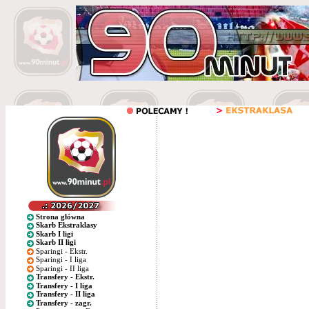
Strona główna
Skarb Ekstraklasy
Skarb I ligi
Skarb II ligi
Sparingi - Ekstr.
Sparingi - I liga
Sparingi - II liga
Transfery - Ekstr.
Transfery - I liga
Transfery - II liga
Transfery - zagr.