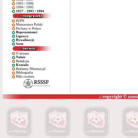
1995 / 1996
1994 / 1995
1927 - 1993 / 1994
PZPN
Mistrzostwa Polski
Puchary w Polsce
Reprezentanci
Ligowcy
Rywalizacje
Serie
O stronie
Nabór
Redakcja
Kontakt
Reklamy 90minut.pl
Bibliografia
Pliki cookies