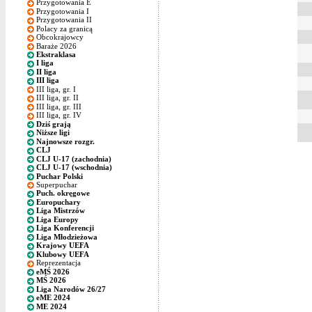
Przygotowania E
Przygotowania I
Przygotowania II
Polacy za granicą
Obcokrajowcy
Baraże 2026
Ekstraklasa
I liga
II liga
III liga
III liga, gr. I
III liga, gr. II
III liga, gr. III
III liga, gr. IV
Dziś grają
Niższe ligi
Najnowsze rozgr.
CLJ
CLJ U-17 (zachodnia)
CLJ U-17 (wschodnia)
Puchar Polski
Superpuchar
Puch. okręgowe
Europuchary
Liga Mistrzów
Liga Europy
Liga Konferencji
Liga Młodzieżowa
Krajowy UEFA
Klubowy UEFA
Reprezentacja
eMŚ 2026
MŚ 2026
Liga Narodów 26/27
eME 2024
ME 2024