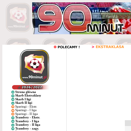
Strona główna
Skarb Ekstraklasy
Skarb I ligi
Skarb II ligi
Sparingi - Ekstr.
Sparingi - I liga
Sparingi - II liga
Transfery - Ekstr.
Transfery - I liga
Transfery - II liga
Transfery - zagr.