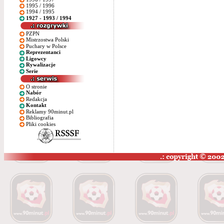
1995 / 1996
1994 / 1995
1927 - 1993 / 1994
PZPN
Mistrzostwa Polski
Puchary w Polsce
Reprezentanci
Ligowcy
Rywalizacje
Serie
O stronie
Nabór
Redakcja
Kontakt
Reklamy 90minut.pl
Bibliografia
Pliki cookies