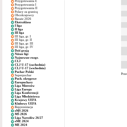
Przygotowania E
Przygotowania I
Przygotowania II
Polacy za granicą
Obcokrajowcy
Baraże 2026
Ekstraklasa
I liga
II liga
III liga
III liga, gr. I
III liga, gr. II
III liga, gr. III
III liga, gr. IV
Dziś grają
Niższe ligi
Najnowsze rozgr.
CLJ
CLJ U-17 (zachodnia)
CLJ U-17 (wschodnia)
Puchar Polski
Prze
Superpuchar
Puch. okręgowe
Europuchary
Liga Mistrzów
Liga Europy
Liga Konferencji
Liga Młodzieżowa
Krajowy UEFA
Klubowy UEFA
Reprezentacja
eMŚ 2026
MŚ 2026
Liga Narodów 26/27
eME 2024
ME 2024