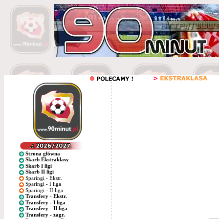
Strona główna
Skarb Ekstraklasy
Skarb I ligi
Skarb II ligi
Sparingi - Ekstr.
Sparingi - I liga
Sparingi - II liga
Transfery - Ekstr.
Transfery - I liga
Transfery - II liga
Transfery - zagr.