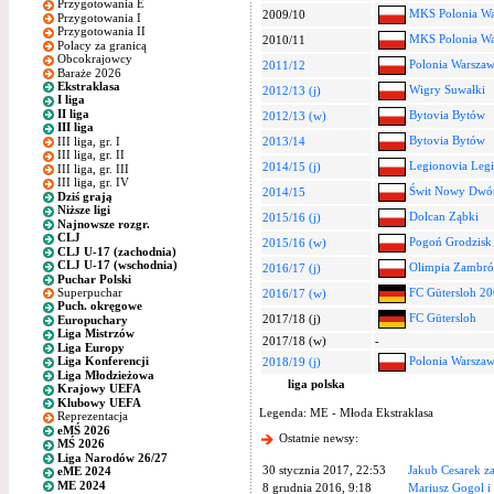
Przygotowania E
MKS Polonia Wa
2009/10
Przygotowania I
Przygotowania II
MKS Polonia Wa
2010/11
Polacy za granicą
Obcokrajowcy
Polonia Warszaw
2011/12
Baraże 2026
Ekstraklasa
Wigry Suwałki
2012/13 (j)
I liga
II liga
Bytovia Bytów
2012/13 (w)
III liga
Bytovia Bytów
III liga, gr. I
2013/14
III liga, gr. II
Legionovia Leg
2014/15 (j)
III liga, gr. III
III liga, gr. IV
Świt Nowy Dwó
2014/15
Dziś grają
Niższe ligi
Dolcan Ząbki
2015/16 (j)
Najnowsze rozgr.
CLJ
Pogoń Grodzisk
2015/16 (w)
CLJ U-17 (zachodnia)
CLJ U-17 (wschodnia)
Olimpia Zambr
2016/17 (j)
Puchar Polski
Superpuchar
FC Gütersloh 2
2016/17 (w)
Puch. okręgowe
FC Gütersloh
2017/18 (j)
Europuchary
Liga Mistrzów
2017/18 (w)
-
Liga Europy
Polonia Warsza
Liga Konferencji
2018/19 (j)
Liga Młodzieżowa
liga polska
Krajowy UEFA
Klubowy UEFA
Legenda: ME - Młoda Ekstraklasa
Reprezentacja
eMŚ 2026
Ostatnie newsy:
MŚ 2026
Liga Narodów 26/27
30 stycznia 2017, 22:53
Jakub Cesarek z
eME 2024
ME 2024
8 grudnia 2016, 9:18
Mariusz Gogol i