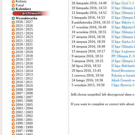
Kobiety
26 listopada 2016, 14:49
II liga: Gryf 1-1
Futsal
19 listopada 2016, 14:53
II liga: Olimpia
Kalendarz
12 listopada 2016, 14:52
II liga: Olimpia 
5 listopada 2016, 14:53
II liga: Olimpia 
Wyszukiwarka
2026 / 2027
8 października 2016, 16:55
II liga: Raków 1
2025 / 2026
17 września 2016, 16:49
II liga: Błękitni
2024 / 2025
10 września 2016, 18:55
II liga: Olimpia
2023 / 2024
27 sierpnia 2016, 18:56
II liga: Olimpia
2022 / 2023
2021 / 2022
24 sierpnia 2016, 18:59
II liga: Siarka 3
2020 / 2021
19 sierpnia 2016, 18:49
II liga: Olimpi
2019 / 2020
13 sierpnia 2016, 19:17
II liga: Legiono
2018 / 2019
2017 / 2018
9 sierpnia 2016, 18:51
PP: Olimpia Z. 0
2016 / 2017
5 sierpnia 2016, 19:25
II liga: Olimpia 
2015 / 2016
30 lipca 2016, 18:52
II liga: Bełchat
2014 / 2015
29 lipca 2016, 15:43
Paweł Broniszew
2013 / 2014
2012 / 2013
1 czerwca 2016, 19:54
Polonia w baraża
2011 / 2012
24 lutego 2016, 10:36
Jakub Cesarek w
2010 / 2011
5 września 2015, 19:50
I liga: Bytovia 
2009 / 2010
2008 / 2009
2007 / 2008
Jeśli chcesz uzupełnić lub skorygować dane o
2006 / 2007
2005 / 2006
If you want to complete or correct info about 
2004 / 2005
2003 / 2004
2002 / 2003
2001 / 2002
2000 / 2001
1999 / 2000
1998 / 1999
1997 / 1998
1996 / 1997