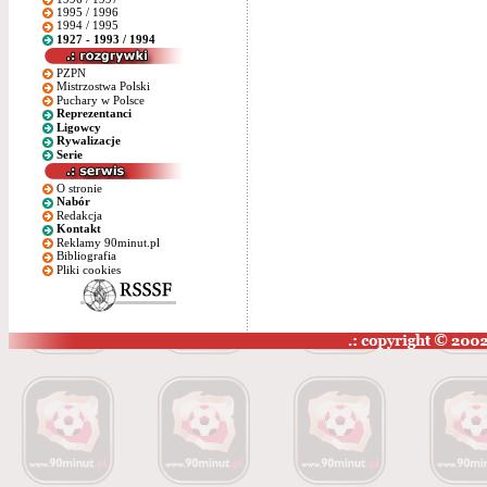
1995 / 1996
1994 / 1995
1927 - 1993 / 1994
PZPN
Mistrzostwa Polski
Puchary w Polsce
Reprezentanci
Ligowcy
Rywalizacje
Serie
O stronie
Nabór
Redakcja
Kontakt
Reklamy 90minut.pl
Bibliografia
Pliki cookies