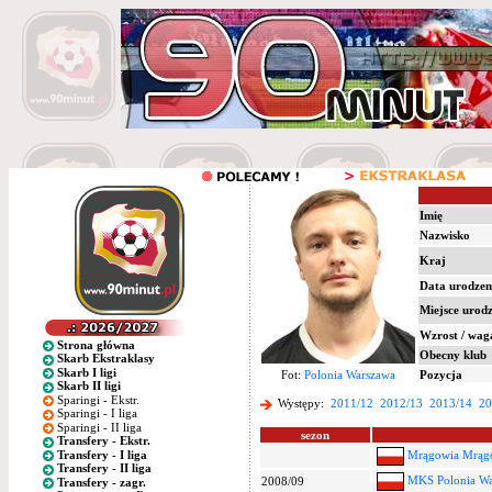
Imię
Nazwisko
Kraj
Data urodzen
Miejsce urod
Wzrost / wag
Strona główna
Obecny klub
Skarb Ekstraklasy
Skarb I ligi
Fot:
Polonia Warszawa
Pozycja
Skarb II ligi
Sparingi - Ekstr.
Występy:
2011/12
2012/13
2013/14
20
Sparingi - I liga
Sparingi - II liga
sezon
Transfery - Ekstr.
Transfery - I liga
Mrągowia Mrąg
Transfery - II liga
MKS Polonia Wa
2008/09
Transfery - zagr.