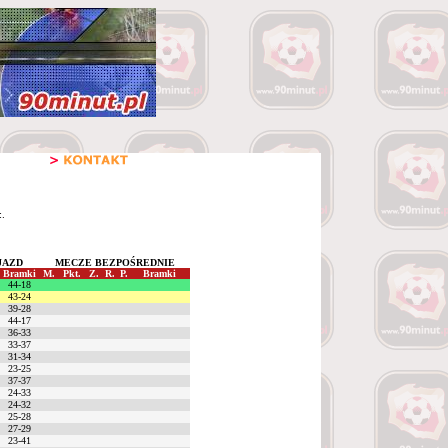
:.
JAZD
MECZE BEZPOŚREDNIE
Bramki
M.
Pkt.
Z.
R.
P.
Bramki
44-18
43-24
39-28
44-17
36-33
33-37
31-34
23-25
37-37
24-33
24-32
25-28
27-29
23-41