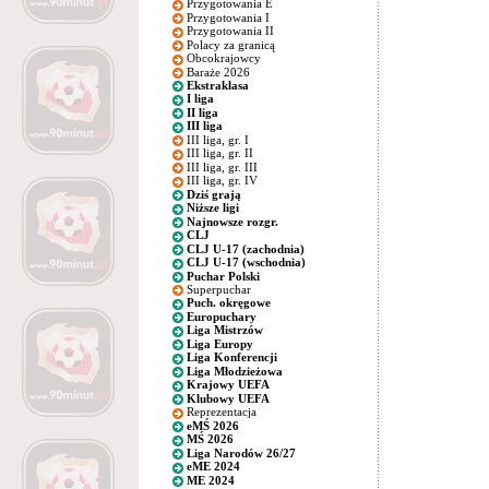
Przygotowania E
Przygotowania I
Przygotowania II
Polacy za granicą
Obcokrajowcy
Baraże 2026
Ekstraklasa
I liga
II liga
III liga
III liga, gr. I
III liga, gr. II
III liga, gr. III
III liga, gr. IV
Dziś grają
Niższe ligi
Najnowsze rozgr.
CLJ
CLJ U-17 (zachodnia)
CLJ U-17 (wschodnia)
Puchar Polski
Superpuchar
Puch. okręgowe
Europuchary
Liga Mistrzów
Liga Europy
Liga Konferencji
Liga Młodzieżowa
Krajowy UEFA
Klubowy UEFA
Reprezentacja
eMŚ 2026
MŚ 2026
Liga Narodów 26/27
eME 2024
ME 2024