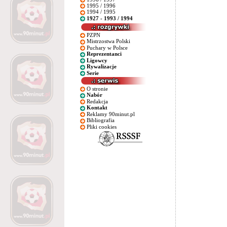
1995 / 1996
1994 / 1995
1927 - 1993 / 1994
PZPN
Mistrzostwa Polski
Puchary w Polsce
Reprezentanci
Ligowcy
Rywalizacje
Serie
O stronie
Nabór
Redakcja
Kontakt
Reklamy 90minut.pl
Bibliografia
Pliki cookies