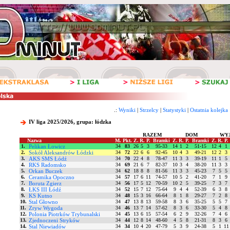
.:
Wyniki
|
Strzelcy
|
Statystyki
|
Ostatnia kolejka
IV liga 2025/2026, grupa: łódzka
RAZEM
DOM
WY
Nazwa
M.
Pkt.
Z.
R.
P.
Bramki
Z.
R.
P.
Bramki
Z.
R.
P.
1.
Pelikan Łowicz
34
83
26
5
3
95-33
14
1
2
51-15
12
4
1
2.
Sokół Aleksandrów Łódzki
34
72
22
6
6
92-45
10
4
3
49-21
12
2
3
3.
AKS SMS Łódź
34
70
22
4
8
78-47
11
3
3
39-19
11
1
5
4.
RKS Radomsko
34
69
21
6
7
82-37
10
3
4
38-20
11
3
3
5.
Orkan Buczek
34
62
18
8
8
81-56
11
3
3
45-23
7
5
5
6.
Ceramika Opoczno
34
57
17
6
11
74-57
10
5
2
41-20
7
1
9
7.
Boruta Zgierz
34
56
17
5
12
70-59
10
2
5
39-25
7
3
7
8.
ŁKS III Łódź
34
52
15
7
12
75-64
9
4
4
52-39
6
3
8
9.
KS Kutno
34
48
15
3
16
66-64
8
1
8
29-27
7
2
8
10.
Stal Głowno
34
47
13
8
13
59-58
8
3
6
35-25
5
5
7
11.
Zryw Wygoda
34
46
13
7
14
57-62
8
3
6
33-30
5
4
8
12.
Polonia Piotrków Trybunalski
34
45
13
6
15
57-54
6
2
9
32-26
7
4
6
13.
Zjednoczeni Stryków
34
44
12
8
14
48-60
4
5
8
21-31
8
3
6
14.
Stal Niewiadów
34
34
10
4
20
47-79
5
3
9
24-38
5
1
11