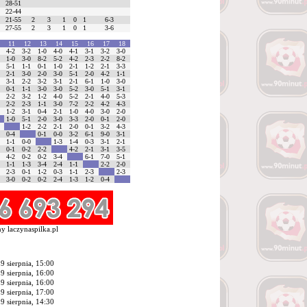
28-51
22-44
21-55
2
3
1
0
1
6-3
27-55
2
3
1
0
1
3-6
0
11
12
13
14
15
16
17
18
0
4-2
3-2
1-0
4-0
4-1
3-1
3-2
3-0
0
1-0
3-0
8-2
5-2
4-2
2-3
2-2
8-2
0
5-1
1-1
0-1
1-0
2-1
1-2
2-1
3-3
0
2-1
3-0
2-0
3-0
5-1
2-0
4-2
1-1
3
3-1
2-2
3-2
3-1
2-1
6-1
1-0
3-0
2
0-1
1-1
3-0
3-0
5-2
3-0
5-1
3-1
0
2-2
3-2
1-2
4-0
5-2
2-1
4-0
5-3
2
2-2
2-3
1-1
3-0
7-2
2-2
4-2
4-3
0
1-2
3-1
0-4
2-1
1-0
4-0
3-0
2-0
1-0
5-1
2-0
3-0
3-3
2-0
0-1
2-0
3
1-2
2-2
2-1
2-0
0-1
3-2
4-3
2
0-4
0-1
0-0
3-2
6-1
9-0
3-1
2
1-1
0-0
1-3
1-4
0-3
3-1
2-1
1
0-1
0-2
2-2
4-2
2-1
3-1
3-5
1
4-2
0-2
0-2
3-4
6-1
7-0
5-1
2
1-1
1-3
3-4
2-4
1-1
2-2
2-0
2
2-3
0-1
1-2
0-3
1-1
2-3
2-3
4
3-0
0-2
0-2
2-4
1-3
1-2
0-4
y laczynaspilka.pl
9 sierpnia, 15:00
9 sierpnia, 16:00
9 sierpnia, 16:00
9 sierpnia, 17:00
9 sierpnia, 14:30