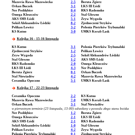
Mazovia Rawa Mazowiecka
2-5
Boruta Zgierz
Orkan Buczek
3-1
ŁKS III Łódź
Ner Poddębice
0-4
RKS Radomsko
Omega Kleszczów
2-2
Stal Głowno
AKS SMS Łódź
5-1
Zryw Wygoda
Sokół Aleksandrów Łódzki
8-2
Zjednoczeni Stryków
Pelikan Łowicz
3-2
Polonia Piotrków Trybunalski
KS Kutno
3-0
UMKS Korab Łask
Kolejka 16 - 15-16 listopada
KS Kutno
3-1
Polonia Piotrków Trybunalski
Zjednoczeni Stryków
1-2
Pelikan Łowicz
Zryw Wygoda
2-5
Sokół Aleksandrów Łódzki
Stal Głowno
1-2
AKS SMS Łódź
RKS Radomsko
2-0
Omega Kleszczów
ŁKS III Łódź
4-3
Ner Poddębice
Boruta Zgierz
0-1
Orkan Buczek
Stal Niewiadów
4-2
Mazovia Rawa Mazowiecka
Ceramika Opoczno
5-1
UMKS Korab Łask
Kolejka 17 - 22-23 listopada
Ceramika Opoczno
2-2
KS Kutno
Mazovia Rawa Mazowiecka
7-0
UMKS Korab Łask
Orkan Buczek
3-1
Stal Niewiadów
w pierwotnym terminie (23 listopada, 13:00) odwołany z powodu złego stanu boiska
Ner Poddębice
1-2
Boruta Zgierz
Omega Kleszczów
2-1
ŁKS III Łódź
AKS SMS Łódź
2-1
RKS Radomsko
Sokół Aleksandrów Łódzki
1-0
Stal Głowno
Pelikan Łowicz
4-2
Zryw Wygoda
Polonia Piotrków Trybunalski
0-1
Zjednoczeni Stryków