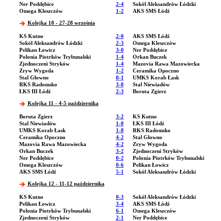
Ner Poddębice
2-4
Sokół Aleksandrów Łódzki
Omega Kleszczów
1-2
AKS SMS Łódź
Kolejka 10 - 27-28 września
KS Kutno
2-0
AKS SMS Łódź
Sokół Aleksandrów Łódzki
2-3
Omega Kleszczów
Pelikan Łowicz
3-0
Ner Poddębice
Polonia Piotrków Trybunalski
1-4
Orkan Buczek
Zjednoczeni Stryków
1-4
Mazovia Rawa Mazowiecka
Zryw Wygoda
1-2
Ceramika Opoczno
Stal Głowno
0-1
UMKS Korab Łask
RKS Radomsko
3-0
Stal Niewiadów
ŁKS III Łódź
2-3
Boruta Zgierz
Kolejka 11 - 4-5 października
Boruta Zgierz
3-2
KS Kutno
Stal Niewiadów
1-0
ŁKS III Łódź
UMKS Korab Łask
1-8
RKS Radomsko
Ceramika Opoczno
4-2
Stal Głowno
Mazovia Rawa Mazowiecka
4-2
Zryw Wygoda
Orkan Buczek
3-2
Zjednoczeni Stryków
Ner Poddębice
0-2
Polonia Piotrków Trybunalski
Omega Kleszczów
0-6
Pelikan Łowicz
AKS SMS Łódź
5-1
Sokół Aleksandrów Łódzki
Kolejka 12 - 11-12 października
KS Kutno
0-3
Sokół Aleksandrów Łódzki
Pelikan Łowicz
3-4
AKS SMS Łódź
Polonia Piotrków Trybunalski
6-1
Omega Kleszczów
Zjednoczeni Stryków
2-1
Ner Poddębice