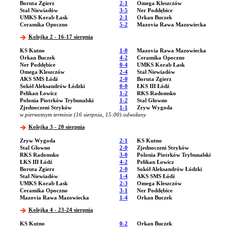
Boruta Zgierz
2-1
Omega Kleszczów
Stal Niewiadów
3-5
Ner Poddębice
UMKS Korab Łask
2-1
Orkan Buczek
Ceramika Opoczno
5-2
Mazovia Rawa Mazowiecka
Kolejka 2 - 16-17 sierpnia
KS Kutno
1-0
Mazovia Rawa Mazowiecka
Orkan Buczek
4-2
Ceramika Opoczno
Ner Poddębice
0-4
UMKS Korab Łask
Omega Kleszczów
2-4
Stal Niewiadów
AKS SMS Łódź
2-0
Boruta Zgierz
Sokół Aleksandrów Łódzki
0-0
ŁKS III Łódź
Pelikan Łowicz
1-2
RKS Radomsko
Polonia Piotrków Trybunalski
1-2
Stal Głowno
Zjednoczeni Stryków
1-1
Zryw Wygoda
w pierwotnym terminie (16 sierpnia, 15:00) odwołany
Kolejka 3 - 20 sierpnia
Zryw Wygoda
2-1
KS Kutno
Stal Głowno
2-0
Zjednoczeni Stryków
RKS Radomsko
3-0
Polonia Piotrków Trybunalski
ŁKS III Łódź
4-2
Pelikan Łowicz
Boruta Zgierz
2-0
Sokół Aleksandrów Łódzki
Stal Niewiadów
1-4
AKS SMS Łódź
UMKS Korab Łask
2-3
Omega Kleszczów
Ceramika Opoczno
3-1
Ner Poddębice
Mazovia Rawa Mazowiecka
1-4
Orkan Buczek
Kolejka 4 - 23-24 sierpnia
KS Kutno
0-2
Orkan Buczek