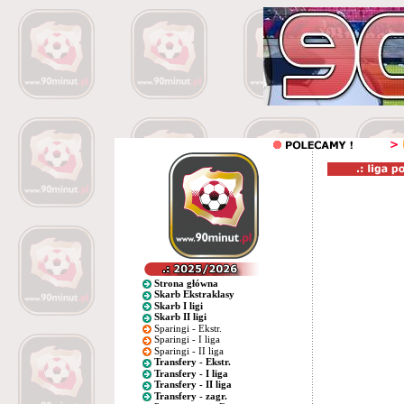
Strona główna
Skarb Ekstraklasy
Skarb I ligi
Skarb II ligi
Sparingi - Ekstr.
Sparingi - I liga
Sparingi - II liga
Transfery - Ekstr.
Transfery - I liga
Transfery - II liga
Transfery - zagr.