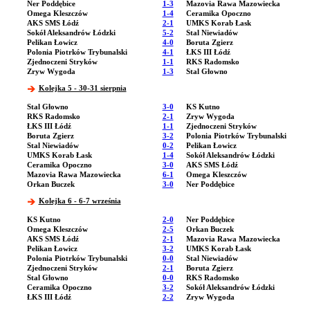
Ner Poddębice
1-3
Mazovia Rawa Mazowiecka
Omega Kleszczów
1-4
Ceramika Opoczno
AKS SMS Łódź
2-1
UMKS Korab Łask
Sokół Aleksandrów Łódzki
5-2
Stal Niewiadów
Pelikan Łowicz
4-0
Boruta Zgierz
Polonia Piotrków Trybunalski
4-1
ŁKS III Łódź
Zjednoczeni Stryków
1-1
RKS Radomsko
Zryw Wygoda
1-3
Stal Głowno
Kolejka 5 - 30-31 sierpnia
Stal Głowno
3-0
KS Kutno
RKS Radomsko
2-1
Zryw Wygoda
ŁKS III Łódź
1-1
Zjednoczeni Stryków
Boruta Zgierz
3-2
Polonia Piotrków Trybunalski
Stal Niewiadów
0-2
Pelikan Łowicz
UMKS Korab Łask
1-4
Sokół Aleksandrów Łódzki
Ceramika Opoczno
3-0
AKS SMS Łódź
Mazovia Rawa Mazowiecka
6-1
Omega Kleszczów
Orkan Buczek
3-0
Ner Poddębice
Kolejka 6 - 6-7 września
KS Kutno
2-0
Ner Poddębice
Omega Kleszczów
2-5
Orkan Buczek
AKS SMS Łódź
2-1
Mazovia Rawa Mazowiecka
Pelikan Łowicz
3-2
UMKS Korab Łask
Polonia Piotrków Trybunalski
0-0
Stal Niewiadów
Zjednoczeni Stryków
2-1
Boruta Zgierz
Stal Głowno
0-0
RKS Radomsko
Ceramika Opoczno
3-2
Sokół Aleksandrów Łódzki
ŁKS III Łódź
2-2
Zryw Wygoda