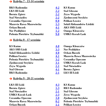
Kolejka 7 - 13-14 września
RKS Radomsko
4-2
KS Kutno
ŁKS III Łódź
2-2
Stal Głowno
Boruta Zgierz
2-2
Zryw Wygoda
Stal Niewiadów
2-2
Zjednoczeni Stryków
Ceramika Opoczno
0-0
Pelikan Łowicz
Mazovia Rawa Mazowiecka
1-3
Sokół Aleksandrów Łódzki
Orkan Buczek
4-1
AKS SMS Łódź
Ner Poddębice
1-2
Omega Kleszczów
Polonia Piotrków Trybunalski
9-0
UMKS Korab Łask
Kolejka 8 - 17 września
KS Kutno
4-0
Omega Kleszczów
AKS SMS Łódź
3-3
Ner Poddębice
Sokół Aleksandrów Łódzki
4-0
Orkan Buczek
Pelikan Łowicz
4-1
Mazovia Rawa Mazowiecka
Polonia Piotrków Trybunalski
3-2
Ceramika Opoczno
Zjednoczeni Stryków
3-1
UMKS Korab Łask
Zryw Wygoda
2-1
Stal Niewiadów
Stal Głowno
4-1
Boruta Zgierz
RKS Radomsko
2-1
ŁKS III Łódź
Kolejka 9 - 20-21 września
ŁKS III Łódź
4-3
KS Kutno
Boruta Zgierz
1-3
RKS Radomsko
Stal Niewiadów
2-1
Stal Głowno
UMKS Korab Łask
2-3
Zryw Wygoda
Ceramika Opoczno
3-0
Zjednoczeni Stryków
Mazovia Rawa Mazowiecka
0-2
Polonia Piotrków Trybunalski
Orkan Buczek
1-1
Pelikan Łowicz