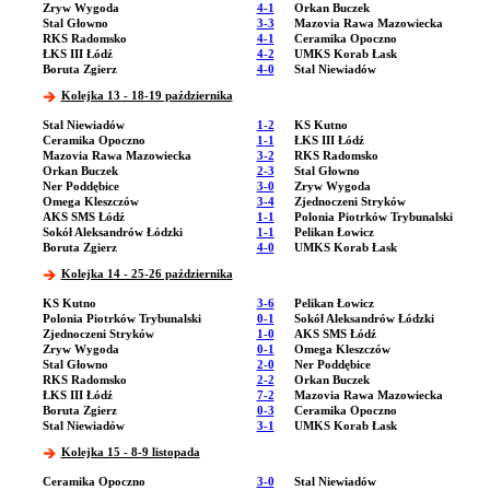
Zryw Wygoda
4-1
Orkan Buczek
Stal Głowno
3-3
Mazovia Rawa Mazowiecka
RKS Radomsko
4-1
Ceramika Opoczno
ŁKS III Łódź
4-2
UMKS Korab Łask
Boruta Zgierz
4-0
Stal Niewiadów
Kolejka 13 - 18-19 października
Stal Niewiadów
1-2
KS Kutno
Ceramika Opoczno
1-1
ŁKS III Łódź
Mazovia Rawa Mazowiecka
3-2
RKS Radomsko
Orkan Buczek
2-3
Stal Głowno
Ner Poddębice
3-0
Zryw Wygoda
Omega Kleszczów
3-4
Zjednoczeni Stryków
AKS SMS Łódź
1-1
Polonia Piotrków Trybunalski
Sokół Aleksandrów Łódzki
1-1
Pelikan Łowicz
Boruta Zgierz
4-0
UMKS Korab Łask
Kolejka 14 - 25-26 października
KS Kutno
3-6
Pelikan Łowicz
Polonia Piotrków Trybunalski
0-1
Sokół Aleksandrów Łódzki
Zjednoczeni Stryków
1-0
AKS SMS Łódź
Zryw Wygoda
0-1
Omega Kleszczów
Stal Głowno
2-0
Ner Poddębice
RKS Radomsko
2-2
Orkan Buczek
ŁKS III Łódź
7-2
Mazovia Rawa Mazowiecka
Boruta Zgierz
0-3
Ceramika Opoczno
Stal Niewiadów
3-1
UMKS Korab Łask
Kolejka 15 - 8-9 listopada
Ceramika Opoczno
3-0
Stal Niewiadów