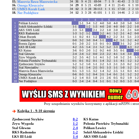
15.
Mazovia Rawa Mazowiecka
34
31
9
4
21
69-94
7
1
9
41-43
2
3
12
16.
Omega Kleszczów
34
29
8
5
21
43-89
2
4
11
21-45
6
1
10
17.
UMKS Korab Łask
34
12
3
3
28
38-113
1
1
15
17-58
2
2
13
18.
Ner Poddębice
34
12
3
3
28
41-101
1
1
15
14-46
2
2
13
1
2
3
4
5
6
7
8
9
1
1
Pelikan Łowicz
1-1
3-4
1-2
4-0
3-0
4-0
2-0
5-0
3-
2
Sokół Aleksandrów Łódzki
1-1
1-2
1-3
4-0
2-0
4-0
0-0
2-2
1-
3
AKS SMS Łódź
2-3
5-1
2-1
2-2
1-0
2-0
2-1
2-1
6-
4
RKS Radomsko
1-3
1-2
1-2
2-2
4-1
1-2
2-1
4-2
0-
5
Orkan Buczek
1-1
0-2
4-1
1-2
4-2
2-2
3-1
5-1
2-
6
Ceramika Opoczno
0-0
3-2
3-0
0-4
1-1
4-2
1-1
2-2
4-
7
Boruta Zgierz
0-1
2-0
2-2
1-3
0-1
0-3
3-1
3-2
2-
8
ŁKS III Łódź
4-2
2-5
1-4
2-1
5-2
5-2
2-3
4-3
2-
9
KS Kutno
3-6
0-3
2-0
1-2
0-2
4-0
3-5
0-1
0-
10
Stal Głowno
2-4
2-4
1-2
0-0
2-3
2-2
4-1
1-4
3-0
11
Zryw Wygoda
2-2
2-5
4-2
1-1
4-1
1-2
1-0
1-2
2-1
1-
12
Polonia Piotrków Trybunalski
0-1
0-1
0-2
0-1
1-4
3-2
1-1
4-1
1-2
1-
13
Zjednoczeni Stryków
1-2
1-2
1-0
1-1
2-2
1-3
2-1
2-3
0-2
2-
14
Stal Niewiadów
0-2
1-1
1-4
2-5
0-5
1-3
1-1
1-0
1-2
2-
15
Mazovia Rawa Mazowiecka
0-5
1-3
1-5
3-2
1-4
3-2
2-5
1-1
0-3
4-
16
Omega Kleszczów
0-6
0-3
1-2
0-4
2-5
1-4
0-1
2-1
1-2
2-
17
UMKS Korab Łask
1-2
1-4
0-3
1-8
2-1
2-6
0-5
0-2
1-9
1-
18
Ner Poddębice
0-3
2-4
2-4
0-4
1-1
0-1
1-2
0-3
1-3
0-
Przy uzupełnianiu wyników korzystamy z aplikacji mPZPN i stron
Kolejka 1 - 9-10 sierpnia
Zjednoczeni Stryków
0-2
KS Kutno
Zryw Wygoda
1-2
Polonia Piotrków Trybunalski
Stal Głowno
2-4
Pelikan Łowicz
RKS Radomsko
1-2
Sokół Aleksandrów Łódzki
ŁKS III Łódź
1-4
AKS SMS Łódź