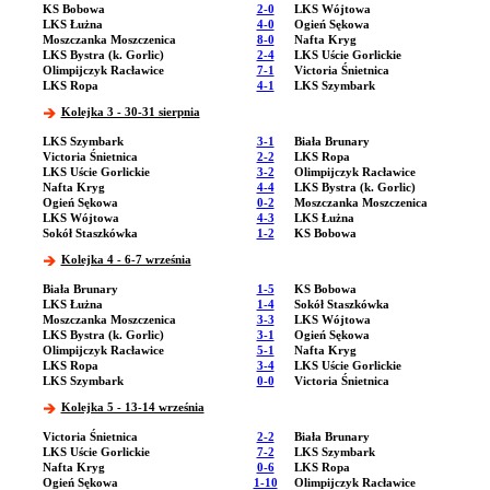
KS Bobowa
2-0
LKS Wójtowa
LKS Łużna
4-0
Ogień Sękowa
Moszczanka Moszczenica
8-0
Nafta Kryg
LKS Bystra (k. Gorlic)
2-4
LKS Uście Gorlickie
Olimpijczyk Racławice
7-1
Victoria Śnietnica
LKS Ropa
4-1
LKS Szymbark
Kolejka 3 - 30-31 sierpnia
LKS Szymbark
3-1
Biała Brunary
Victoria Śnietnica
2-2
LKS Ropa
LKS Uście Gorlickie
3-2
Olimpijczyk Racławice
Nafta Kryg
4-4
LKS Bystra (k. Gorlic)
Ogień Sękowa
0-2
Moszczanka Moszczenica
LKS Wójtowa
4-3
LKS Łużna
Sokół Staszkówka
1-2
KS Bobowa
Kolejka 4 - 6-7 września
Biała Brunary
1-5
KS Bobowa
LKS Łużna
1-4
Sokół Staszkówka
Moszczanka Moszczenica
3-3
LKS Wójtowa
LKS Bystra (k. Gorlic)
3-1
Ogień Sękowa
Olimpijczyk Racławice
5-1
Nafta Kryg
LKS Ropa
3-4
LKS Uście Gorlickie
LKS Szymbark
0-0
Victoria Śnietnica
Kolejka 5 - 13-14 września
Victoria Śnietnica
2-2
Biała Brunary
LKS Uście Gorlickie
7-2
LKS Szymbark
Nafta Kryg
0-6
LKS Ropa
Ogień Sękowa
1-10
Olimpijczyk Racławice