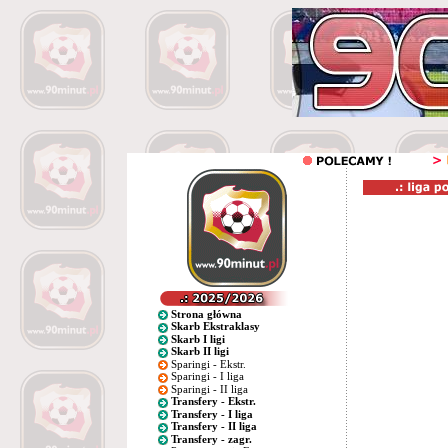
Strona główna
Skarb Ekstraklasy
Skarb I ligi
Skarb II ligi
Sparingi - Ekstr.
Sparingi - I liga
Sparingi - II liga
Transfery - Ekstr.
Transfery - I liga
Transfery - II liga
Transfery - zagr.