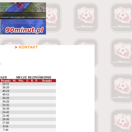
:.
JAZD
MECZE BEZPOŚREDNIE
Bramki
M.
Pkt.
Z.
R.
P.
Bramki
50-21
36-20
40-24
49-15
30-20
34-26
33-35
26-39
24-42
22-40
28-36
17-60
8-56
7-44