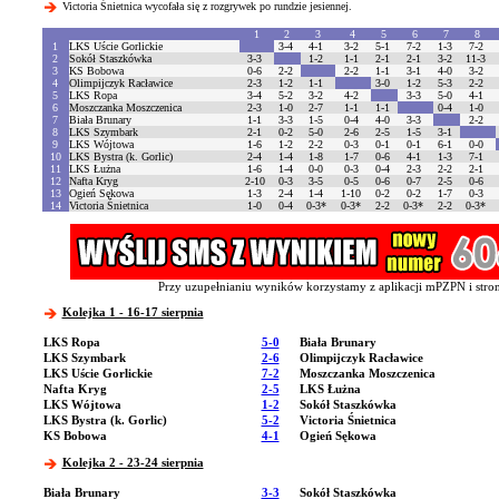
Victoria Śnietnica wycofała się z rozgrywek po rundzie jesiennej.
1
2
3
4
5
6
7
8
1
LKS Uście Gorlickie
3-4
4-1
3-2
5-1
7-2
1-3
7-2
2
Sokół Staszkówka
3-3
1-2
1-1
2-1
2-1
3-2
11-3
3
KS Bobowa
0-6
2-2
2-2
1-1
3-1
4-0
3-2
4
Olimpijczyk Racławice
2-3
1-2
1-1
3-0
1-2
5-3
2-2
5
LKS Ropa
3-4
5-2
3-2
4-2
3-3
5-0
4-1
6
Moszczanka Moszczenica
2-3
1-0
2-7
1-1
1-1
0-4
1-0
7
Biała Brunary
1-1
3-3
1-5
0-4
4-0
3-3
2-2
8
LKS Szymbark
2-1
0-2
5-0
2-6
2-5
1-5
3-1
9
LKS Wójtowa
1-6
1-2
2-2
0-3
0-1
0-1
6-1
0-0
10
LKS Bystra (k. Gorlic)
2-4
1-4
1-8
1-7
0-6
4-1
1-3
7-1
11
LKS Łużna
1-6
1-4
0-0
0-3
0-4
2-3
2-2
2-1
12
Nafta Kryg
2-10
0-3
3-5
0-5
0-6
0-7
2-5
0-6
13
Ogień Sękowa
1-3
2-4
1-4
1-10
0-2
0-2
1-7
0-3
14
Victoria Śnietnica
1-0
0-4
0-3*
0-3*
2-2
0-3*
2-2
0-3*
Przy uzupełnianiu wyników korzystamy z aplikacji mPZPN i stron
Kolejka 1 - 16-17 sierpnia
LKS Ropa
5-0
Biała Brunary
LKS Szymbark
2-6
Olimpijczyk Racławice
LKS Uście Gorlickie
7-2
Moszczanka Moszczenica
Nafta Kryg
2-5
LKS Łużna
LKS Wójtowa
1-2
Sokół Staszkówka
LKS Bystra (k. Gorlic)
5-2
Victoria Śnietnica
KS Bobowa
4-1
Ogień Sękowa
Kolejka 2 - 23-24 sierpnia
Biała Brunary
3-3
Sokół Staszkówka