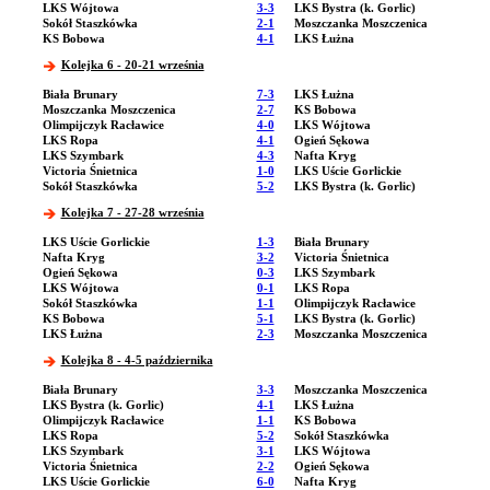
LKS Wójtowa
3-3
LKS Bystra (k. Gorlic)
Sokół Staszkówka
2-1
Moszczanka Moszczenica
KS Bobowa
4-1
LKS Łużna
Kolejka 6 - 20-21 września
Biała Brunary
7-3
LKS Łużna
Moszczanka Moszczenica
2-7
KS Bobowa
Olimpijczyk Racławice
4-0
LKS Wójtowa
LKS Ropa
4-1
Ogień Sękowa
LKS Szymbark
4-3
Nafta Kryg
Victoria Śnietnica
1-0
LKS Uście Gorlickie
Sokół Staszkówka
5-2
LKS Bystra (k. Gorlic)
Kolejka 7 - 27-28 września
LKS Uście Gorlickie
1-3
Biała Brunary
Nafta Kryg
3-2
Victoria Śnietnica
Ogień Sękowa
0-3
LKS Szymbark
LKS Wójtowa
0-1
LKS Ropa
Sokół Staszkówka
1-1
Olimpijczyk Racławice
KS Bobowa
5-1
LKS Bystra (k. Gorlic)
LKS Łużna
2-3
Moszczanka Moszczenica
Kolejka 8 - 4-5 października
Biała Brunary
3-3
Moszczanka Moszczenica
LKS Bystra (k. Gorlic)
4-1
LKS Łużna
Olimpijczyk Racławice
1-1
KS Bobowa
LKS Ropa
5-2
Sokół Staszkówka
LKS Szymbark
3-1
LKS Wójtowa
Victoria Śnietnica
2-2
Ogień Sękowa
LKS Uście Gorlickie
6-0
Nafta Kryg