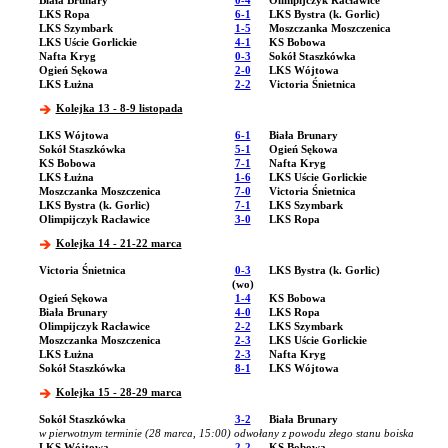
Biała Brunary
0-4
Olimpijczyk Racławice
LKS Ropa
6-1
LKS Bystra (k. Gorlic)
LKS Szymbark
1-5
Moszczanka Moszczenica
LKS Uście Gorlickie
4-1
KS Bobowa
Nafta Kryg
0-3
Sokół Staszkówka
Ogień Sękowa
2-0
LKS Wójtowa
LKS Łużna
2-2
Victoria Śnietnica
Kolejka 13 - 8-9 listopada
LKS Wójtowa
6-1
Biała Brunary
Sokół Staszkówka
5-1
Ogień Sękowa
KS Bobowa
7-1
Nafta Kryg
LKS Łużna
1-6
LKS Uście Gorlickie
Moszczanka Moszczenica
7-0
Victoria Śnietnica
LKS Bystra (k. Gorlic)
7-1
LKS Szymbark
Olimpijczyk Racławice
3-0
LKS Ropa
Kolejka 14 - 21-22 marca
Victoria Śnietnica
0-3
LKS Bystra (k. Gorlic)
(wo)
Ogień Sękowa
1-4
KS Bobowa
Biała Brunary
4-0
LKS Ropa
Olimpijczyk Racławice
2-2
LKS Szymbark
Moszczanka Moszczenica
2-3
LKS Uście Gorlickie
LKS Łużna
2-3
Nafta Kryg
Sokół Staszkówka
8-1
LKS Wójtowa
Kolejka 15 - 28-29 marca
Sokół Staszkówka
3-2
Biała Brunary
w pierwotnym terminie (28 marca, 15:00) odwołany z powodu złego stanu boiska
LKS Wójtowa
2-2
KS Bobowa