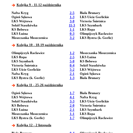
Kolejka 9 - 11-12 października
Nafta Kryg
2-5
Biała Brunary
Ogień Sękowa
1-3
LKS Uście Gorlickie
LKS Wójtowa
3-0
Victoria Śnietnica
Sokół Staszkówka
11-3
LKS Szymbark
KS Bobowa
1-1
LKS Ropa
LKS Łużna
0-3
Olimpijczyk Racławice
Moszczanka Moszczenica
3-2
LKS Bystra (k. Gorlic)
Kolejka 10 - 18-19 października
Olimpijczyk Racławice
1-2
Moszczanka Moszczenica
LKS Ropa
2-5
LKS Łużna
LKS Szymbark
5-0
KS Bobowa
Victoria Śnietnica
0-4
Sokół Staszkówka
LKS Uście Gorlickie
5-2
LKS Wójtowa
Nafta Kryg
2-1
Ogień Sękowa
LKS Bystra (k. Gorlic)
1-3
Biała Brunary
Kolejka 11 - 25-26 października
Ogień Sękowa
1-7
Biała Brunary
LKS Wójtowa
4-1
Nafta Kryg
Sokół Staszkówka
3-3
LKS Uście Gorlickie
KS Bobowa
2-0
Victoria Śnietnica
LKS Łużna
2-1
LKS Szymbark
Moszczanka Moszczenica
1-1
LKS Ropa
LKS Bystra (k. Gorlic)
1-7
Olimpijczyk Racławice
Kolejka 12 - 2 listopada