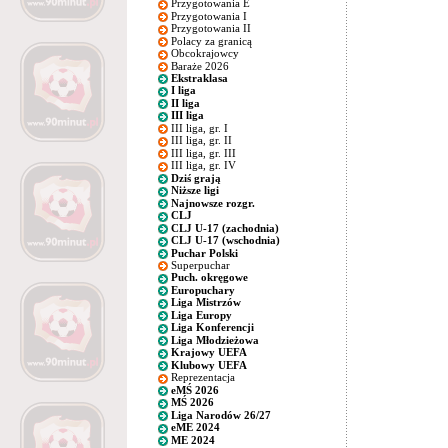
Przygotowania E
Przygotowania I
Przygotowania II
Polacy za granicą
Obcokrajowcy
Baraże 2026
Ekstraklasa
I liga
II liga
III liga
III liga, gr. I
III liga, gr. II
III liga, gr. III
III liga, gr. IV
Dziś grają
Niższe ligi
Najnowsze rozgr.
CLJ
CLJ U-17 (zachodnia)
CLJ U-17 (wschodnia)
Puchar Polski
Superpuchar
Puch. okręgowe
Europuchary
Liga Mistrzów
Liga Europy
Liga Konferencji
Liga Młodzieżowa
Krajowy UEFA
Klubowy UEFA
Reprezentacja
eMŚ 2026
MŚ 2026
Liga Narodów 26/27
eME 2024
ME 2024