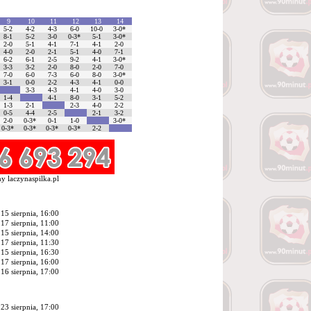
9
10
11
12
13
14
5-2
4-2
4-3
6-0
10-0
3-0*
8-1
5-2
3-0
0-3*
5-1
3-0*
2-0
5-1
4-1
7-1
4-1
2-0
4-0
2-0
2-1
5-1
4-0
7-1
6-2
6-1
2-5
9-2
4-1
3-0*
3-3
3-2
2-0
8-0
2-0
7-0
7-0
6-0
7-3
6-0
8-0
3-0*
3-1
0-0
2-2
4-3
4-1
0-0
3-3
4-3
4-1
4-0
3-0
1-4
4-1
8-0
3-1
5-2
1-3
2-1
2-3
4-0
2-2
0-5
4-4
2-5
2-1
3-2
2-0
0-3*
0-1
1-0
3-0*
0-3*
0-3*
0-3*
0-3*
2-2
y laczynaspilka.pl
15 sierpnia, 16:00
17 sierpnia, 11:00
15 sierpnia, 14:00
17 sierpnia, 11:30
15 sierpnia, 16:30
17 sierpnia, 16:00
16 sierpnia, 17:00
23 sierpnia, 17:00