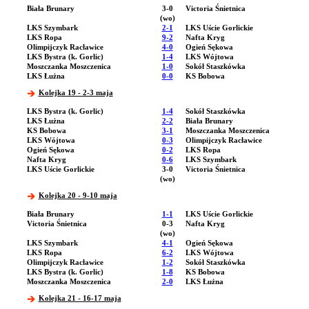
Biała Brunary
3-0
Victoria Śnietnica
(wo)
LKS Szymbark
2-1
LKS Uście Gorlickie
LKS Ropa
9-2
Nafta Kryg
Olimpijczyk Racławice
4-0
Ogień Sękowa
LKS Bystra (k. Gorlic)
1-4
LKS Wójtowa
Moszczanka Moszczenica
1-0
Sokół Staszkówka
LKS Łużna
0-0
KS Bobowa
Kolejka 19 - 2-3 maja
LKS Bystra (k. Gorlic)
1-4
Sokół Staszkówka
LKS Łużna
2-2
Biała Brunary
KS Bobowa
3-1
Moszczanka Moszczenica
LKS Wójtowa
0-3
Olimpijczyk Racławice
Ogień Sękowa
0-2
LKS Ropa
Nafta Kryg
0-6
LKS Szymbark
LKS Uście Gorlickie
3-0
Victoria Śnietnica
(wo)
Kolejka 20 - 9-10 maja
Biała Brunary
1-1
LKS Uście Gorlickie
Victoria Śnietnica
0-3
Nafta Kryg
(wo)
LKS Szymbark
4-1
Ogień Sękowa
LKS Ropa
6-2
LKS Wójtowa
Olimpijczyk Racławice
1-2
Sokół Staszkówka
LKS Bystra (k. Gorlic)
1-8
KS Bobowa
Moszczanka Moszczenica
2-0
LKS Łużna
Kolejka 21 - 16-17 maja