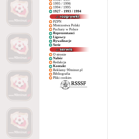
1995 / 1996
1994 / 1995
1927 - 1993 / 1994
PZPN
Mistrzostwa Polski
Puchary w Polsce
Reprezentanci
Ligowcy
Rywalizacje
Serie
O stronie
Nabór
Redakcja
Kontakt
Reklamy 90minut.pl
Bibliografia
Pliki cookies