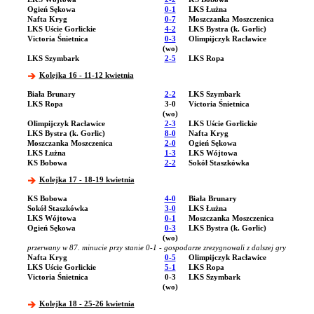
Ogień Sękowa
0-1
LKS Łużna
Nafta Kryg
0-7
Moszczanka Moszczenica
LKS Uście Gorlickie
4-2
LKS Bystra (k. Gorlic)
Victoria Śnietnica
0-3
Olimpijczyk Racławice
(wo)
LKS Szymbark
2-5
LKS Ropa
Kolejka 16 - 11-12 kwietnia
Biała Brunary
2-2
LKS Szymbark
LKS Ropa
3-0
Victoria Śnietnica
(wo)
Olimpijczyk Racławice
2-3
LKS Uście Gorlickie
LKS Bystra (k. Gorlic)
8-0
Nafta Kryg
Moszczanka Moszczenica
2-0
Ogień Sękowa
LKS Łużna
1-3
LKS Wójtowa
KS Bobowa
2-2
Sokół Staszkówka
Kolejka 17 - 18-19 kwietnia
KS Bobowa
4-0
Biała Brunary
Sokół Staszkówka
3-0
LKS Łużna
LKS Wójtowa
0-1
Moszczanka Moszczenica
Ogień Sękowa
0-3
LKS Bystra (k. Gorlic)
(wo)
przerwany w 87. minucie przy stanie 0-1 - gospodarze zrezygnowali z dalszej gry
Nafta Kryg
0-5
Olimpijczyk Racławice
LKS Uście Gorlickie
5-1
LKS Ropa
Victoria Śnietnica
0-3
LKS Szymbark
(wo)
Kolejka 18 - 25-26 kwietnia