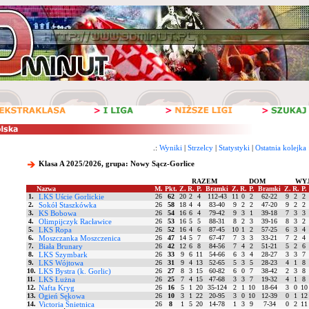
.:
Wyniki
|
Strzelcy
|
Statystyki
|
Ostatnia kolejka
Klasa A 2025/2026, grupa: Nowy Sącz-Gorlice
RAZEM
DOM
WY
Nazwa
M.
Pkt.
Z.
R.
P.
Bramki
Z.
R.
P.
Bramki
Z.
R.
P.
1.
LKS Uście Gorlickie
26
62
20
2
4
112-43
11
0
2
62-22
9
2
2
2.
Sokół Staszkówka
26
58
18
4
4
83-40
9
2
2
47-20
9
2
2
3.
KS Bobowa
26
54
16
6
4
79-42
9
3
1
39-18
7
3
3
4.
Olimpijczyk Racławice
26
53
16
5
5
88-31
8
2
3
39-16
8
3
2
5.
LKS Ropa
26
52
16
4
6
87-45
10
1
2
57-25
6
3
4
6.
Moszczanka Moszczenica
26
47
14
5
7
67-47
7
3
3
33-21
7
2
4
7.
Biała Brunary
26
42
12
6
8
84-56
7
4
2
51-21
5
2
6
8.
LKS Szymbark
26
33
9
6
11
54-66
6
3
4
28-27
3
3
7
9.
LKS Wójtowa
26
31
9
4
13
52-65
5
3
5
28-23
4
1
8
10.
LKS Bystra (k. Gorlic)
26
27
8
3
15
60-82
6
0
7
38-42
2
3
8
11.
LKS Łużna
26
25
7
4
15
47-68
3
3
7
19-32
4
1
8
12.
Nafta Kryg
26
16
5
1
20
35-124
2
1
10
18-64
3
0
10
13.
Ogień Sękowa
26
10
3
1
22
20-95
3
0
10
12-39
0
1
12
14.
Victoria Śnietnica
26
8
1
5
20
14-78
1
3
9
7-34
0
2
11