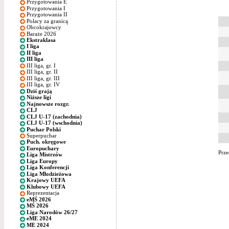
Przygotowania E
Przygotowania I
Przygotowania II
Polacy za granicą
Obcokrajowcy
Baraże 2026
Ekstraklasa
I liga
II liga
III liga
III liga, gr. I
III liga, gr. II
III liga, gr. III
III liga, gr. IV
Dziś grają
Niższe ligi
Najnowsze rozgr.
CLJ
CLJ U-17 (zachodnia)
CLJ U-17 (wschodnia)
Puchar Polski
Superpuchar
Puch. okręgowe
Europuchary
Prze
Liga Mistrzów
Liga Europy
Liga Konferencji
Liga Młodzieżowa
Krajowy UEFA
Klubowy UEFA
Reprezentacja
eMŚ 2026
MŚ 2026
Liga Narodów 26/27
eME 2024
ME 2024