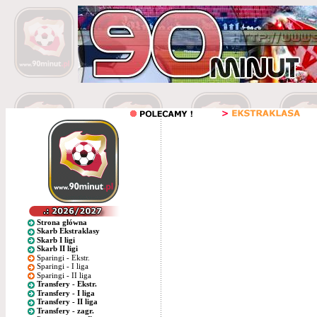
Strona główna
Skarb Ekstraklasy
Skarb I ligi
Skarb II ligi
Sparingi - Ekstr.
Sparingi - I liga
Sparingi - II liga
Transfery - Ekstr.
Transfery - I liga
Transfery - II liga
Transfery - zagr.