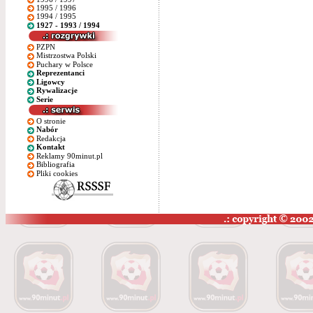
1995 / 1996
1994 / 1995
1927 - 1993 / 1994
PZPN
Mistrzostwa Polski
Puchary w Polsce
Reprezentanci
Ligowcy
Rywalizacje
Serie
O stronie
Nabór
Redakcja
Kontakt
Reklamy 90minut.pl
Bibliografia
Pliki cookies