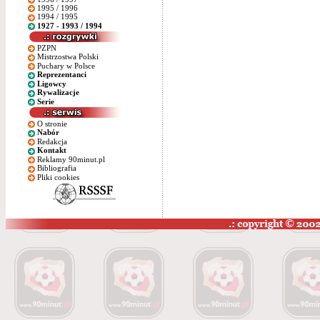
1995 / 1996
1994 / 1995
1927 - 1993 / 1994
PZPN
Mistrzostwa Polski
Puchary w Polsce
Reprezentanci
Ligowcy
Rywalizacje
Serie
O stronie
Nabór
Redakcja
Kontakt
Reklamy 90minut.pl
Bibliografia
Pliki cookies