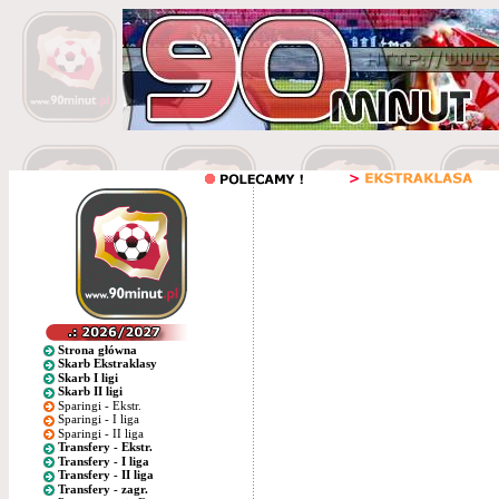
Strona główna
Skarb Ekstraklasy
Skarb I ligi
Skarb II ligi
Sparingi - Ekstr.
Sparingi - I liga
Sparingi - II liga
Transfery - Ekstr.
Transfery - I liga
Transfery - II liga
Transfery - zagr.