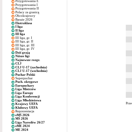
Przygotowania E
Przygotowania I
Przygotowania II
Polacy za granicą
Obcokrajowcy
Baraże 2026
Ekstraklasa
I liga
II liga
III liga
III liga, gr. I
III liga, gr. II
III liga, gr. III
III liga, gr. IV
Dziś grają
Niższe ligi
Najnowsze rozgr.
CLJ
CLJ U-17 (zachodnia)
CLJ U-17 (wschodnia)
Puchar Polski
Superpuchar
Puch. okręgowe
Europuchary
Liga Mistrzów
Liga Europy
Liga Konferencji
Liga Młodzieżowa
Prze
Krajowy UEFA
Klubowy UEFA
Reprezentacja
eMŚ 2026
MŚ 2026
Liga Narodów 26/27
eME 2024
ME 2024